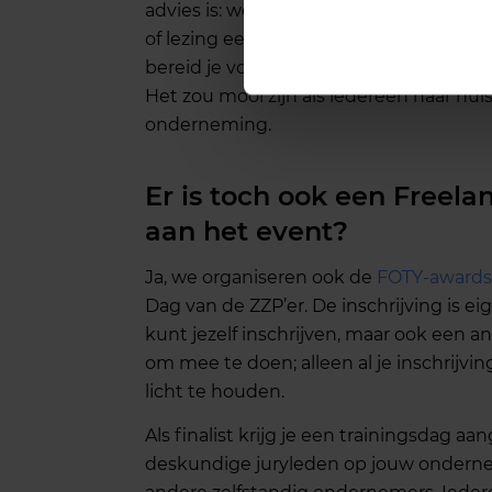
advies is: wees niet te bescheiden. Ie
of lezing een praatje met je buurman, d
bereid je voor, weet welke sprekers en w
Het zou mooi zijn als iedereen naar hui
onderneming.
Er is toch ook een Freel
aan het event?
Ja, we organiseren ook de
FOTY-awards
Dag van de ZZP’er. De inschrijving is eig
kunt jezelf inschrijven, maar ook een 
om mee te doen; alleen al je inschrijv
licht te houden.
Als finalist krijg je een trainingsdag 
deskundige juryleden op jouw ondernem