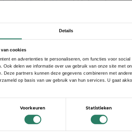
gde orde wakker schudden
, toejuich. Ongeacht
dere zzp’er is anders, daarom is het belangrijk dat er
e oplossing kan kiezen die bij hem of haar past.
t ondernemers die keuze bewust en met begrip voor
Details
 van cookies
at kunnen we verwachten?
ent en advertenties te personaliseren, om functies voor social
is leuk maar het event leunt niet op een grote naam.
. Ook delen we informatie over uw gebruik van onze site met on
n lezingen over onderwerpen waar je als
e. Deze partners kunnen deze gegevens combineren met andere i
 belastingdienst tot social media en veiligheid.
erzameld op basis van uw gebruik van hun services. U gaat akk
 ook allemaal zzp’ers en weten hoe het is. En er is
 organisaties en instanties je vragen beantwoorden.’
Voorkeuren
Statistieken
kers?
en wennen aan zo’n groot event. Mijn belangrijkste