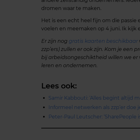
andere zelfstandig ondernemers. Ieder
dromen waar te maken.
Het is een echt heel fijn om die passi
voelen en meemaken op 4 juni. Ik kijk er
Er zijn nog
gratis kaarten beschikbaar
zzp’ers) zullen er ook zijn. Kom je ee
bij arbeidsongeschiktheid willen we er 
leren en ondernemen.
Lees ook:
Samir Kabbouti: ‘Alles begint altijd m
Informeel netwerken als zzp’er doe j
Peter-Paul Leutscher: ‘SharePeople 