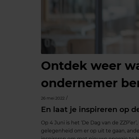
Ontdek weer wa
ondernemer be
/
26 mei 2022
En laat je inspireren op 
Op 4 Juni is het ‘De Dag van de ZZP’er’,
gelegenheid om er op uit te gaan, and
inspireren om met nieuwe energie te b