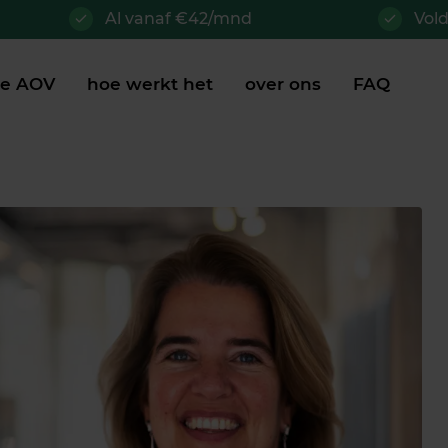
Al vanaf €42/mnd
Vol
je AOV
hoe werkt het
over ons
FAQ