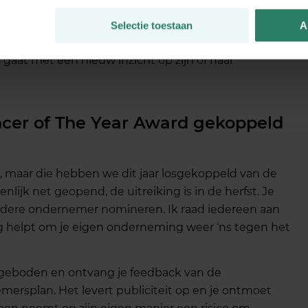
dereen wil elkaar ontmoeten. Maak bij elke workshop
an kom je zeker iemand tegen die je inspireert. En
Selectie toestaan
A
orkshops er zijn zodat je niets interessants mist.
s gaat met een nieuw inzicht op zijn of haar
ancer of The Year Award gekoppeld
, maar die hebben we dit jaar losgekoppeld van de
enlijk net geopend, de uitreiking is in de herfst. Je
andere ondernemer nomineren. Ik raad iedereen aan
ing helpt om je eigen onderneming weer ‘ns tegen het
aangeboden en ontvang je feedback van de
ersplan. Het levert publiciteit op en je ontmoet