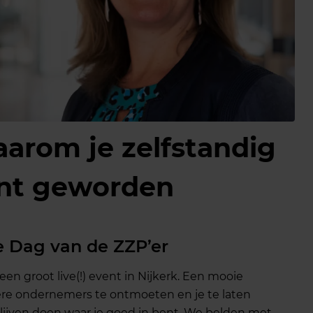
arom je zelfstandig
nt geworden
de Dag van de ZZP’er
 een groot live(!) event in Nijkerk. Een mooie
ere ondernemers te ontmoeten en je te laten
lijven doen waar je goed in bent. We belden met