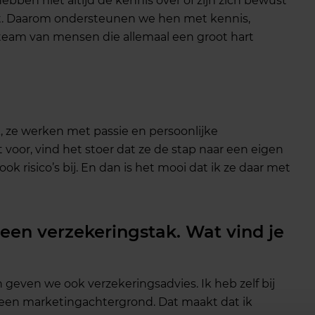
bben niet altijd de kennis over of zijn zich bewust
. Daarom ondersteunen we hen met kennis,
 team van mensen die allemaal een groot hart
ak, ze werken met passie en persoonlijke
 voor, vind het stoer dat ze de stap naar een eigen
k risico’s bij. En dan is het mooi dat ik ze daar met
een verzekeringstak. Wat vind je
 geven we ook verzekeringsadvies. Ik heb zelf bij
 een marketingachtergrond. Dat maakt dat ik