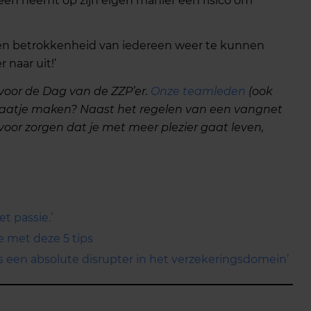
een neemt op zijn eigen manier een risico om
e en betrokkenheid van iedereen weer te kunnen
 naar uit!’
voor de Dag van de ZZP’er.
Onze teamleden
(ook
n praatje maken? Naast het regelen van een vangnet
voor zorgen dat je met meer plezier gaat leven,
et passie.’
e met deze 5 tips
is een absolute disrupter in het verzekeringsdomein’