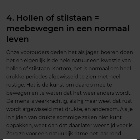
4. Hollen of stilstaan =
meebewegen in een normaal
leven
Onze voorouders deden het als jager, boeren doen
het en eigenlijk is de hele natuur een kwestie van
hollen of stilstaan. Kortom, het is normaal om heel
drukke periodes afgewisseld te zien met heel
rustige. Het is de kunst om daarop mee te
bewegen en te weten dat het weer anders wordt.
De mens is veerkrachtig, als hij maar weet dat rust
wordt afgewisseld met drukte, en andersom. Als je
in tijden van drukte sommige zaken niet kunt
oppakken, weet dan dat daar later weer tijd voor is.
Zorg zo voor een natuurlijk ritme het jaar rond.