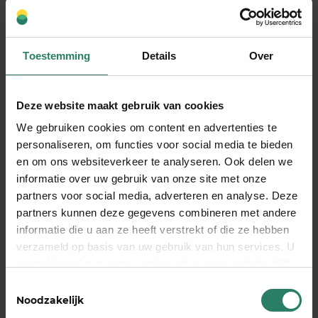
5. Administratie = afwisseling
Toestemming
Details
Over
Voor de meeste zelfstandig ondernemers is de
administratie het minst leuke aspect van het
werk, dat ze het liefst zouden uitbesteden. Maar
Deze website maakt gebruik van cookies
zelf de administratie doen, geeft je wel het meeste
We gebruiken cookies om content en advertenties te
inzicht in je financiële administratie. Zie die
personaliseren, om functies voor social media te bieden
administratie als afwisseling op je ‘core-business’
en om ons websiteverkeer te analyseren. Ook delen we
en ontdek dat het eigenlijk best meevalt.
informatie over uw gebruik van onze site met onze
partners voor social media, adverteren en analyse. Deze
partners kunnen deze gegevens combineren met andere
En als ik ziek word?
informatie die u aan ze heeft verstrekt of die ze hebben
verzameld op basis van uw gebruik van hun services. U
En dat andere nadeel, die van ‘wat als ik ziek word’,
gaat akkoord met onze cookies als u onze website blijft
is eigenlijk ook een voordeel: als freelancer kan je
gebruiken
Toestemmingsselectie
je eigen oplossing kiezen, zoals deelnemen aan
Noodzakelijk
SharePeople. Wist je dat we
in drie jaar tijd
, heel