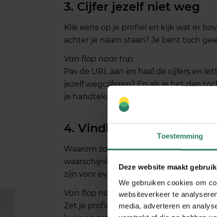
3. Cijfer jezelf niet weg
Klik eens op je profiel en kijk wat er bov
achter je naam staan? Je bent toch gee
Van flop naar top:
Pas de URL aan en haal de cijfers en l
jezelf wegcijferen? En als je het dan 
je handtekening onder je mail.
4. Vindbaarheid
Toestemming
Waarom zou iedereen altijd maar alles 
waarschijnlijk je profiel niet op openbaa
Deze website maakt gebruik
zijn voor eventueel nieuwe klanten to
We gebruiken cookies om cont
Van flop naar top:
websiteverkeer te analyseren
Zet je profiel op openbaar en bereik 
media, adverteren en analys
Dit was het nieuws