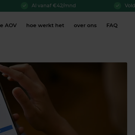
Al vanaf €42/mnd
Vol
je AOV
hoe werkt het
over ons
FAQ