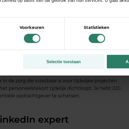
erzameld op basis van uw gebruik van hun services. U gaat akk
Voorkeuren
Statistieken
. Dus een headline/kopregel met senior adviseur,
ijk helemaal niets. Niemand weet wat je dan doet.
nsen als eerste zien en waar ze nieuwsgierig van
Selectie toestaan
A
. Bijvoorbeeld: senior adviseur in de energietransitie
 de zorg die inzetbaar is voor tijdelijke projecten
het personeelstekort tijdelijk dichtloopt. Je hebt 220
tentiële opdrachtgever te schetsen.
inkedIn expert