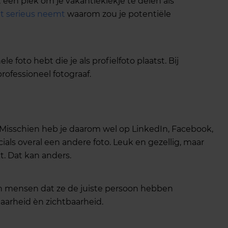
t een plek om je vakantiekiekje te delen als
niet serieus neemt
waarom zou je potentiële
e foto hebt die je als profielfoto plaatst. Bij
rofessioneel fotograaf.
 Misschien heb je daarom wel op LinkedIn, Facebook,
als overal een andere foto. Leuk en gezellig, maar
kt. Dat kan anders.
en mensen dat ze de juiste persoon hebben
baarheid èn zichtbaarheid.