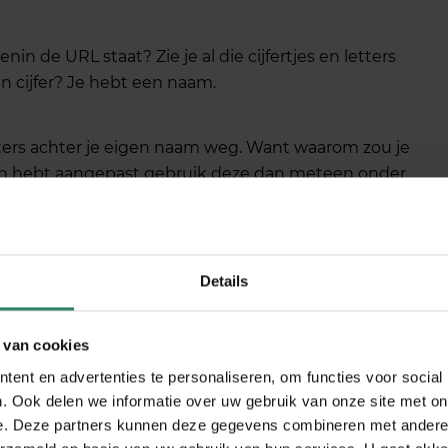
enin de URL staat? Zie je al die cijfertjes en letters
n cijfer? Je hebt een naam.
etters achter je eigen naam weg. Want waarom zou je
toch hebt aangepast gebruik deze dan meteen onder
Details
van je moeten willen weten? Precies daarom heb je
r gezet. Maar is dat wel slim? Je wilt ook zichtbaar
 van cookies
ch?
ent en advertenties te personaliseren, om functies voor social
. Ook delen we informatie over uw gebruik van onze site met on
zo nog meer mensen die jouw kennis en kunde in
e. Deze partners kunnen deze gegevens combineren met andere i