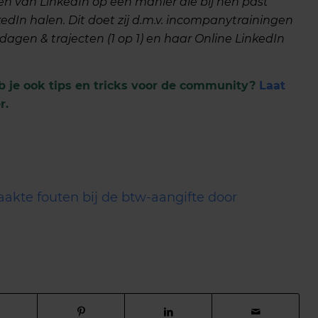
en van LinkedIn op een manier die bij hen past
kedIn halen. Dit doet zij d.m.v. incompanytrainingen
 dagen & trajecten (1 op 1) en haar Online LinkedIn
b je ook tips en tricks voor de community?
Laat
r.
kte fouten bij de btw-aangifte door