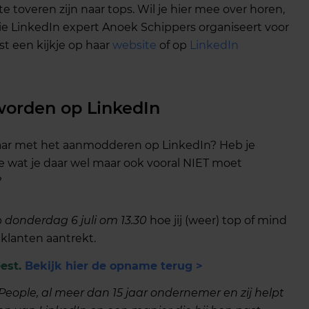
te toveren zijn naar tops. Wil je hier mee over horen,
ie LinkedIn expert Anoek Schippers organiseert voor
t een kijkje op haar
website
of op
LinkedIn
worden op LinkedIn
klaar met het aanmodderen op LinkedIn? Heb je
e wat je daar wel maar ook vooral NIET moet
?
p
donderdag 6 juli om 13.30
hoe jij (weer) top of mind
klanten aantrekt.
eest.
Bekijk hier de opname terug >
eople, al meer dan 15 jaar ondernemer en zij helpt