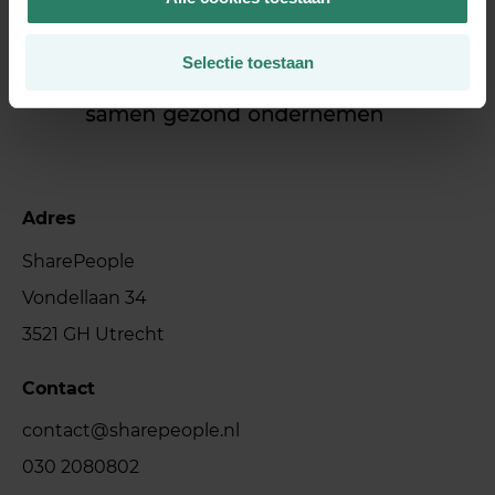
Selectie toestaan
Adres
SharePeople
Vondellaan 34
3521 GH Utrecht
Contact
contact@sharepeople.nl
030 2080802