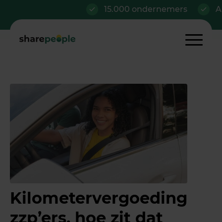
15.000 ondernemers
Al vana
Kilometervergoeding
zzp’ers, hoe zit dat