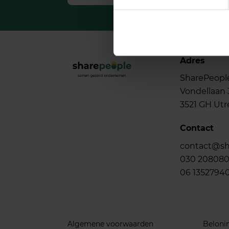
Adres
SharePeopl
Vondellaan 
3521 GH Utr
Contact
contact@sh
030 20808
06 1352794
Algemene voorwaarden
Beloni