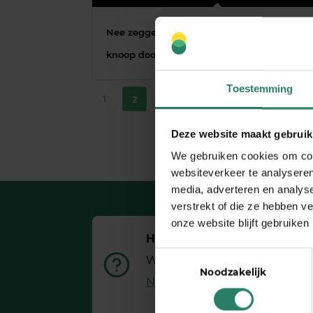
Nee zeggen tegen niet-ideale klanten? hak
knoop door met deze beslisboom!
Toestemming
1
2
Deze website maakt gebruik
We gebruiken cookies om cont
websiteverkeer te analyseren
media, adverteren en analys
verstrekt of die ze hebben v
onze website blijft gebruiken
Heb je een vraag?
Toestemmingsselectie
Wij hebben het antwoord
Noodzakelijk
Naar onze FAQ’s