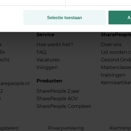
Selectie toestaan
A
Service
SharePeopl
e
Hoe werkt het?
Over ons
34
FAQ
Lid worden c
echt
Vacatures
Gezond On
Inloggen
Masterclasse
trainingen
Producten
Kennisartike
arepeople.nl
02
SharePeople 2 jaar
0
SharePeople AOV
SharePeople Compleet
ngsbeleid
Privacyverklaring
Klachtenp