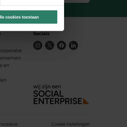
lle cookies toestaan
e
Socials
oöperatie
dernemen
s en
len
rocedure
Cookie instellingen