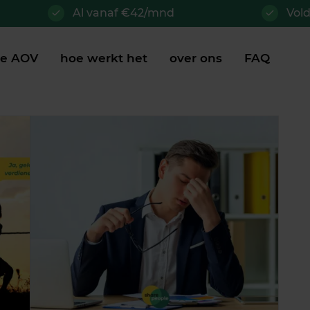
Al vanaf €42/mnd
Vol
je AOV
hoe werkt het
over ons
FAQ