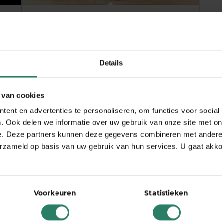
 de
5 tips van ondernemers om werkstress te
verminderen
Details
 van cookies
ent en advertenties te personaliseren, om functies voor social
. Ook delen we informatie over uw gebruik van onze site met on
e. Deze partners kunnen deze gegevens combineren met andere i
erzameld op basis van uw gebruik van hun services. U gaat akk
Toch even bellen?
We denken graag met je mee:
Voorkeuren
Statistieken
ma. tot vr. 11:00 tot 16:00
030 2080802