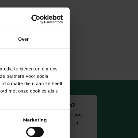
Over
 media te bieden en om ons
ze partners voor social
nformatie die u aan ze heeft
oord met onze cookies als u
In ons team werken?
Zo min mogelijk gedoe voor ­
Marketing
zzp’ers, daar gaan we voor.
Naar onze vacatures