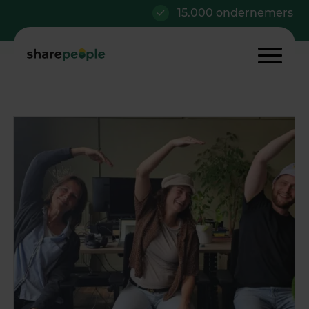
15.000 ondernemers
Al v