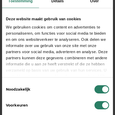
Toestemming
Details
Over
Deze website maakt gebruik van cookies
We gebruiken cookies om content en advertenties te
personaliseren, om functies voor social media te bieden
en om ons websiteverkeer te analyseren. Ook delen we
informatie over uw gebruik van onze site met onze
partners voor social media, adverteren en analyse. Deze
partners kunnen deze gegevens combineren met andere
informatie die u aan ze heeft verstrekt of die ze hebben
verzameld op basis van uw gebruik van hun services. U
gaat akkoord met onze cookies als u onze website blijft
gebruiken
Toestemmingsselectie
Noodzakelijk
Training: Werk-privébalans
Voorkeuren