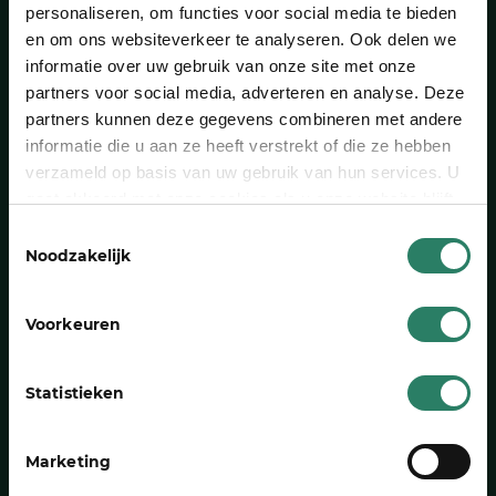
personaliseren, om functies voor social media te bieden
v
en om ons websiteverkeer te analyseren. Ook delen we
r.
informatie over uw gebruik van onze site met onze
11
partners voor social media, adverteren en analyse. Deze
:
partners kunnen deze gegevens combineren met andere
0
informatie die u aan ze heeft verstrekt of die ze hebben
0
verzameld op basis van uw gebruik van hun services. U
t
gaat akkoord met onze cookies als u onze website blijft
o
gebruiken
Toestemmingsselectie
t
Noodzakelijk
1
6
Voorkeuren
:
0
Statistieken
0
0
Marketing
3