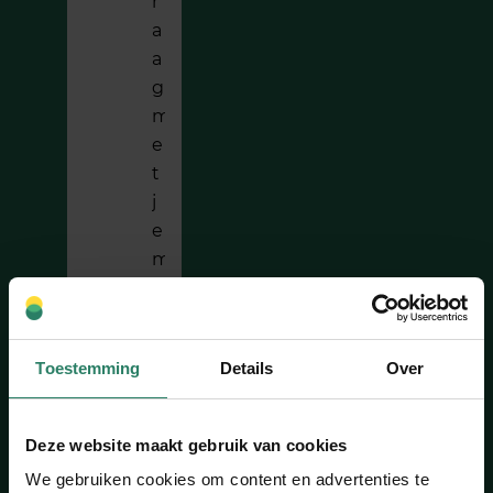
r
a
a
g
m
e
t
j
e
m
e
e
:
Toestemming
Details
Over
m
a.
t
Deze website maakt gebruik van cookies
o
We gebruiken cookies om content en advertenties te
t