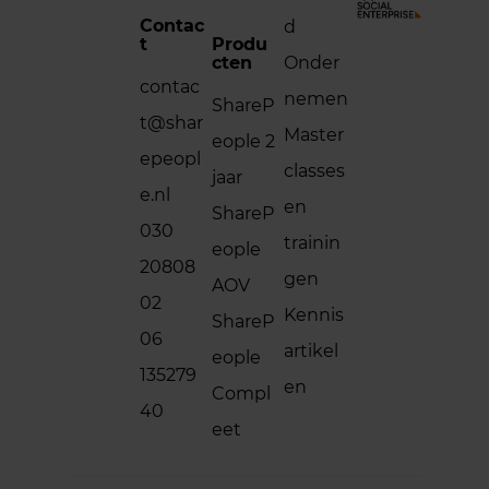
Contac
d
t
Produ
cten
Onder
contac
nemen
ShareP
t@shar
Master
eople 2
epeopl
classes
jaar
e.nl
en
ShareP
030
trainin
eople
20808
gen
AOV
02
Kennis
ShareP
06
artikel
eople
135279
en
Compl
40
eet