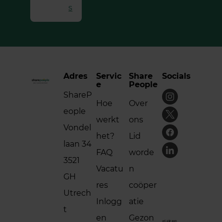
s
Adres
Servic
Share
Socials
e
People
ShareP
Hoe
Over
eople
werkt
ons
Vondel
het?
Lid
laan 34
FAQ
worde
3521
Vacatu
n
GH
res
coöper
Utrech
Inlogg
atie
t
en
Gezon