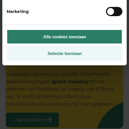
Marketing
Alle cookies toestaan
Korting voor SharePeople-
Selectie toestaan
deelnemers
Cadeautje van ons voor jou! Alle SharePeople-
deelnemers krijgen
gratis toegang
tot het
platform van FiveSteps ter waarde van €79 per
jaar. Je vindt de kortingscode in jouw
Mijn.SharePeople-omgeving bij ‘mijn gegevens’.
Aanmelden