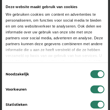
ondernemen.
Deze website maakt gebruik van cookies
Lekker blijven ondernemen, dát is ons motto.
We gebruiken cookies om content en advertenties te
Mentaal gezond zijn is daar de basis voor. Daarom
personaliseren, om functies voor social media te bieden
hebben wij en FiveSteps de handen
en om ons websiteverkeer te analyseren. Ook delen we
ineengeslagen om je daarbij te helpen. FiveSteps
informatie over uw gebruik van onze site met onze
geeft je via hun platform veel tools om op een
partners voor social media, adverteren en analyse. Deze
leuke manier aan je mentale veerkracht te
partners kunnen deze gegevens combineren met andere
werken.
informatie die u aan ze heeft verstrekt of die ze hebben
We gingen in gesprek met Tom van Meijel,
verzameld op basis van uw gebruik van hun services. U
Adviseur Werkvermogen bij SharePeople. Hij
gaat akkoord met onze cookies als u onze website blijft
vertelt hoe de samenwerking ondernemers
gebruiken
Toestemmingsselectie
verder helpt en wat de voordelen zijn voor jou als
Noodzakelijk
SharePeople-deelnemer.
Lees meer
Voorkeuren
Statistieken