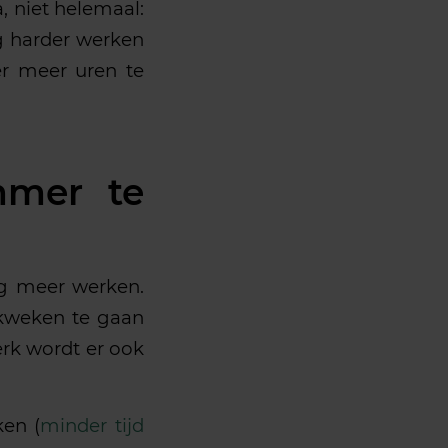
, niet helemaal:
óg harder werken
er meer uren te
mmer te
og meer werken.
rkweken te gaan
rk wordt er ook
ken (
minder tijd