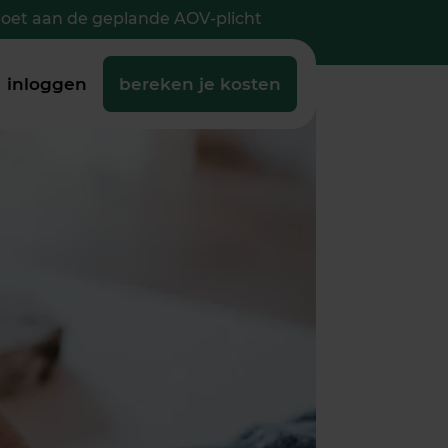
doet aan de geplande AOV-plicht
inloggen
bereken je kosten