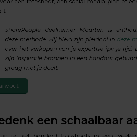
voor een fotoshoot, een social-media-plan of ee
rt.
SharePeople deelnemer Maarten is enthous
deze methode. Hij hield zijn pleidooi in
deze m
over het verkopen van je expertise ipv je tijd. 
zijn inspiratie bronnen in een handout gebunde
graag met je deelt.
andout
Bedenk een schaalbaar 
kun je niet honderd fotoshoots in een week 