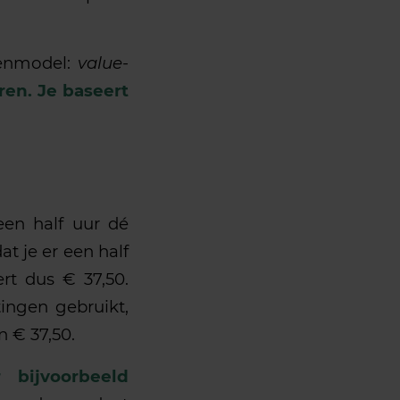
ienmodel:
value-
ren. Je baseert
 een half uur dé
at je er een half
rt dus € 37,50.
tingen gebruikt,
n € 37,50.
 bijvoorbeeld