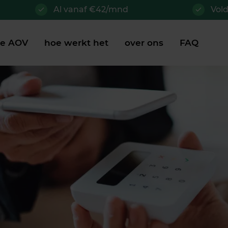
Al vanaf €42/mnd
Vol
je AOV
hoe werkt het
over ons
FAQ