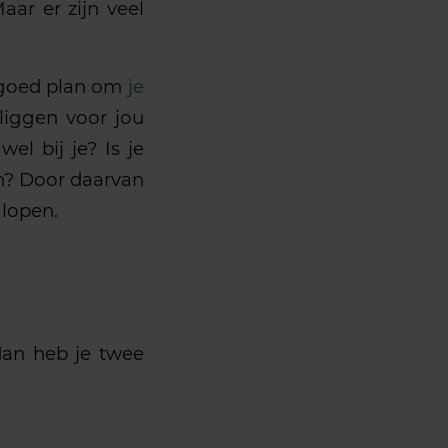
Maar er zijn veel
 goed plan om
je
liggen voor jou
l bij je? Is je
n? Door daarvan
 lopen.
 dan heb je twee