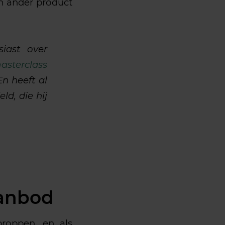
n ander product
iast over
asterclass
En heeft al
ld, die hij
aanbod
proppen, en als