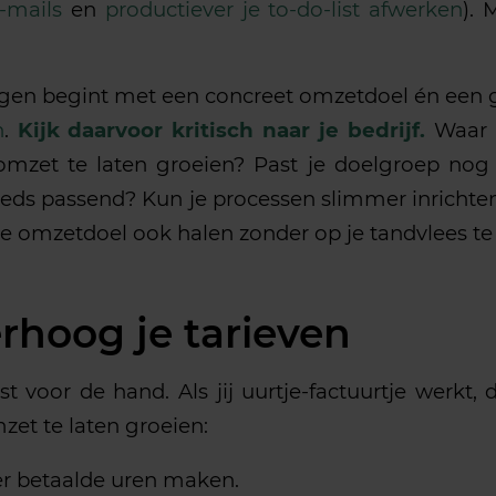
e-mails
en
productiever je to-do-list afwerken
). 
gen begint met een concreet omzetdoel én een
n
.
Kijk daarvoor kritisch naar je bedrijf.
Waar 
mzet te laten groeien? Past je doelgroep nog we
eds passend? Kun je processen slimmer inrichte
e je omzetdoel ook halen zonder op je tandvlees te
erhoog je tarieven
ast voor de hand. Als jij uurtje-factuurtje werkt,
zet te laten groeien:
r betaalde uren maken.