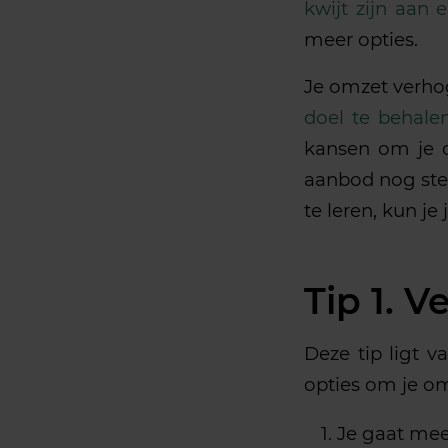
kwijt zijn aan 
meer opties.
Je omzet verho
doel te behale
kansen om je o
aanbod nog ste
te leren, kun j
Tip 1. V
Deze tip ligt v
opties om je om
Je gaat mee