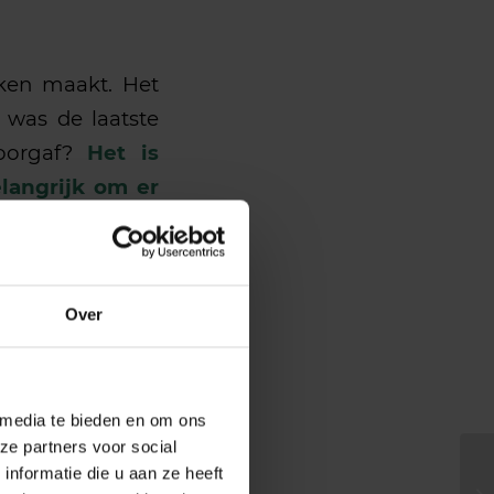
eken maakt. Het
 was de laatste
doorgaf?
Het is
elangrijk om er
jaar is daar een
g van. Breng de
Over
elaas echt niet
 media te bieden en om ons
ze partners voor social
nformatie die u aan ze heeft