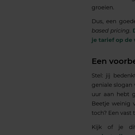
groeien.
Dus, een goed
based pricing.
je tarief op de
Een voorbe
Stel: jij beden
geniale slogan v
uur aan hebt g
Beetje weinig v
toch? Een vast 
Kijk of je d