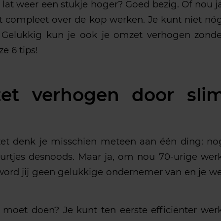
 lat weer een stukje hoger? Goed bezig. Of nou ja
niet compleet over de kop werken. Je kunt niet n
. Gelukkig kun je ook je omzet verhogen zond
e 6 tips!
et verhogen door sli
et denk je misschien meteen aan één ding: n
 uurtjes desnoods. Maar ja, om nou 70-urige we
word jij geen gelukkige ondernemer van en je we
 moet doen? Je kunt ten eerste efficiënter wer