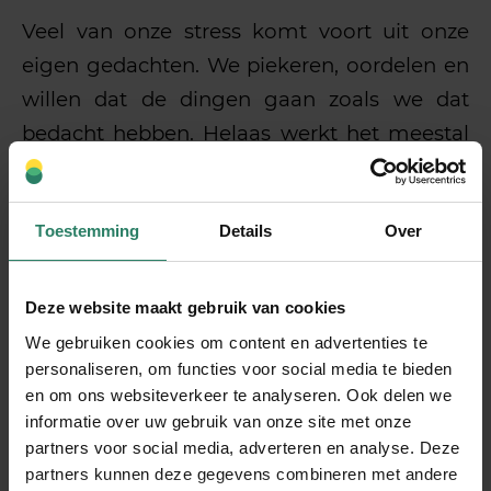
Veel van onze stress komt voort uit onze
eigen gedachten. We piekeren, oordelen en
willen dat de dingen gaan zoals we dat
bedacht hebben. Helaas werkt het meestal
niet op die manier en dat geeft stress. De lat
ligt vaak hoog en we ‘moeten’ van alles.
Toestemming
Details
Over
Tenminste, dat denken we.
Als je leert om op een andere manier naar je
Deze website maakt gebruik van cookies
gedachten te kijken, ontstaat er ruimte en
We gebruiken cookies om content en advertenties te
rust. Neem je gedachten wat minder
personaliseren, om functies voor social media te bieden
serieus!
en om ons websiteverkeer te analyseren. Ook delen we
informatie over uw gebruik van onze site met onze
partners voor social media, adverteren en analyse. Deze
5. Adem
partners kunnen deze gegevens combineren met andere