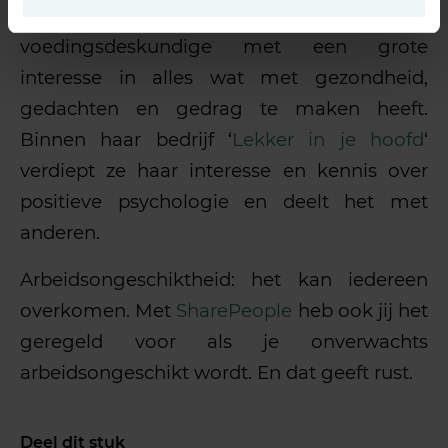
Lucienne de Bie
is psycholoog en
voedingsdeskundige met een grote
interesse in alles wat met gezondheid,
gedachten en gedrag te maken heeft.
Binnen haar bedrijf ‘
Lekker in je hoofd
‘
verdiept ze haar interesse en kennis over
positieve psychologie en deelt het met
anderen.
Arbeidsongeschiktheid: het kan iedereen
overkomen. Met
SharePeople
heb ook jij het
geregeld voor als je onverwachts
arbeidsongeschikt wordt. En dat geeft rust.
Deel dit stuk