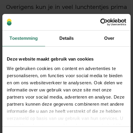
Overigens kun je in veel lunchtentjes prima
werken. Vaak werkt een nieuwe omgeving
extra inspirerend en scheelt het dat je de
afleiding van thuis even niet hebt.
Win-win
Toestemming
Details
Over
dus: lekker eten én veel werk gedaan
krijgen.
Deze website maakt gebruik van cookies
Let wel op: voor de kop koffie of lunchdate
We gebruiken cookies om content en advertenties te
buiten de deur kun je je btw niet opvoeren
personaliseren, om functies voor social media te bieden
en om ons websiteverkeer te analyseren. Ook delen we
als ondernemer.
informatie over uw gebruik van onze site met onze
partners voor social media, adverteren en analyse. Deze
partners kunnen deze gegevens combineren met andere
5. Koop een boeiend boek
informatie die u aan ze heeft verstrekt of die ze hebben
verzameld op basis van uw gebruik van hun services. U
Je bent ooit met een reden je bedrijf
gaat akkoord met onze cookies als u onze website blijft
begonnen. Het begon meestal allemaal
gebruiken