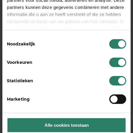
partners voor social media, adverteren en analyse. Deze
daar terecht komt, waar het voor bedoeld is,
partners kunnen deze gegevens combineren met andere
informatie die u aan ze heeft verstrekt of die ze hebben
en niet in de zakken van tussenpersonen of
verzameld op basis van uw gebruik van hun services. U
managers.
Wist je dat meer dan 1.000
gaat akkoord met onze cookies als u onze website blijft
SharePeople deelnemers hun pensioen al
gebruiken
Toestemmingsselectie
bij BrightPensioen regelen?
Noodzakelijk
Voorkeuren
Lees ook:
Statistieken
Marketing
Alle cookies toestaan