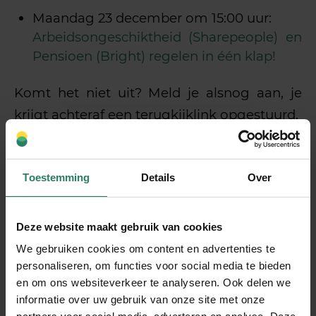
Maandag 23 december om 15:00 uur:
Arbeidsongeschiktheid (Sharepeople) en
Pensioen (Bright) regelen in één klap!
Komt het niet uit? Meld je alsnog aan, je
krijgt achteraf een terugkijklink opgestuurd.
BrightPensioen
Toestemming
Details
Over
We organiseren regelmatig webinars
samen met
BrightPensioen
, de club waar je
Deze website maakt gebruik van cookies
als zzp’er je pensioen kan opbouwen.
We gebruiken cookies om content en advertenties te
SharePeople en BrightPensioen zijn aparte
personaliseren, om functies voor social media te bieden
en om ons websiteverkeer te analyseren. Ook delen we
ondernemingen. Maar we werken wel
informatie over uw gebruik van onze site met onze
vanuit hetzelfde idee: zorgen dat jouw geld