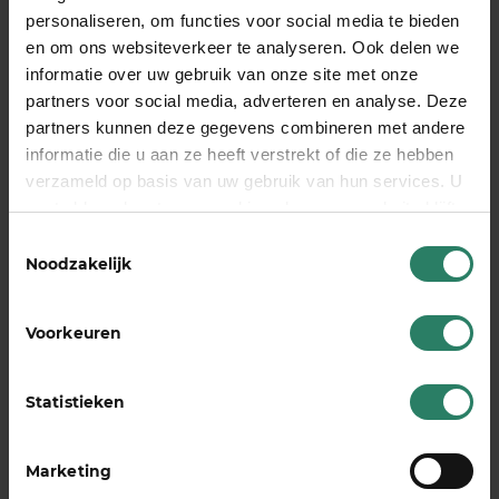
personaliseren, om functies voor social media te bieden
en om ons websiteverkeer te analyseren. Ook delen we
informatie over uw gebruik van onze site met onze
partners voor social media, adverteren en analyse. Deze
partners kunnen deze gegevens combineren met andere
informatie die u aan ze heeft verstrekt of die ze hebben
verzameld op basis van uw gebruik van hun services. U
gaat akkoord met onze cookies als u onze website blijft
gebruiken
Toestemmingsselectie
Noodzakelijk
Voorkeuren
7 tips voor een goede workation (van
ervaren ondernemers)
9 maart 2023
Statistieken
Werken vanaf een vakantieadres. Op elke
willekeurige plek ter…
Marketing
Lees meer