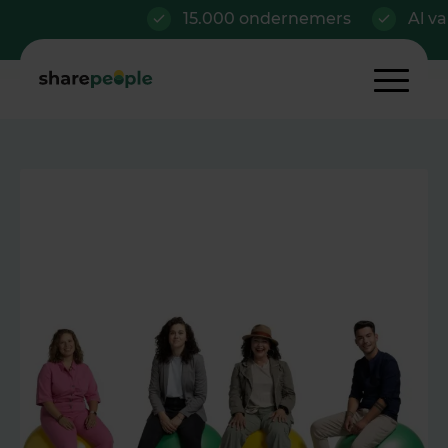
15.000 ondernemers
Al vanaf €42