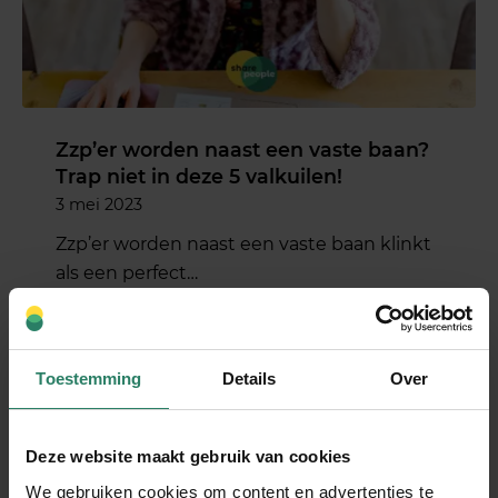
Zzp’er worden naast een vaste baan?
Trap niet in deze 5 valkuilen!
3 mei 2023
Zzp’er worden naast een vaste baan klinkt
als een perfect…
Lees meer
Toestemming
Details
Over
Deze website maakt gebruik van cookies
We gebruiken cookies om content en advertenties te