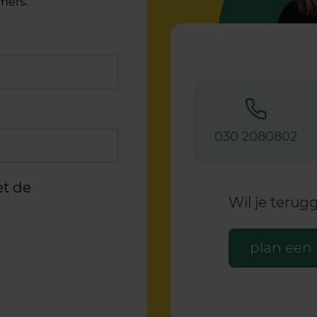
mers.
030 2080802
et de
Wil je teru
plan een 