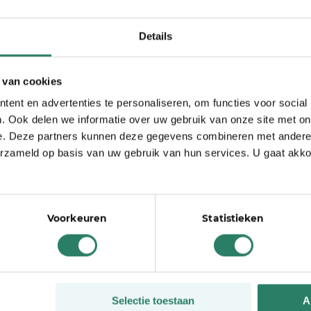
Details
 van cookies
ent en advertenties te personaliseren, om functies voor social
. Ook delen we informatie over uw gebruik van onze site met on
e. Deze partners kunnen deze gegevens combineren met andere i
erzameld op basis van uw gebruik van hun services. U gaat akk
Voorkeuren
Statistieken
EFT: Stressmanagement
maar dan net even anders
7 augustus 2024
De masterclass EFT - Emotional
Selectie toestaan
A
Freedom Techniques – van 6…