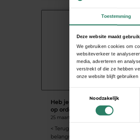
Toestemming
Deze website maakt gebruik
We gebruiken cookies om cont
websiteverkeer te analyseren
media, adverteren en analys
verstrekt of die ze hebben v
onze website blijft gebruiken
Toestemmingsselectie
Noodzakelijk
Heb je je administratie goed
op orde als zzp’er?
25 maart 2025
< Terug naar toetsEen tweede
belangrijk onderdeel van…