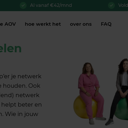
Al vanaf €42/mnd
Vol
je AOV
hoe werkt het
over ons
FAQ
elen
zp’er je netwerk
 te houden. Ook
eiend) netwerk
helpt beter en
. Wie in jouw