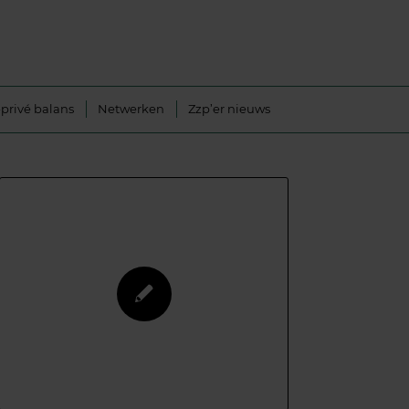
privé balans
Netwerken
Zzp’er nieuws