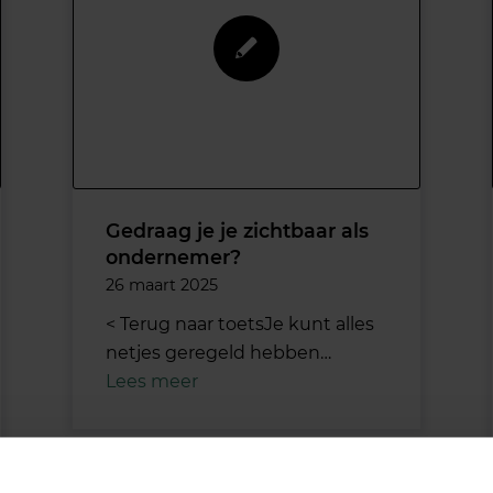
Gedraag je je zichtbaar als
ondernemer?
26 maart 2025
< Terug naar toetsJe kunt alles
netjes geregeld hebben…
Lees meer