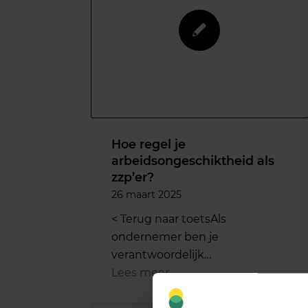
Hoe regel je
arbeidsongeschiktheid als
zzp’er?
26 maart 2025
< Terug naar toetsAls
ondernemer ben je
verantwoordelijk…
Lees meer