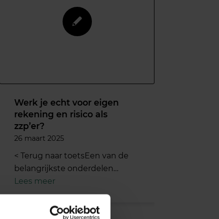
Werk je echt voor eigen
rekening en risico als
zzp’er?
26 maart 2025
< Terug naar toetsEen van de
belangrijkste onderdelen…
Lees meer