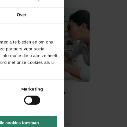
Over
 media te bieden en om ons
ze partners voor social
nformatie die u aan ze heeft
oord met onze cookies als u
Marketing
De 3 meest gemaakte
missers op LinkedIn
8 augustus 2023
Je doet zo je best om je
lle cookies toestaan
netwerk op LinkedIn uit te