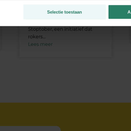
makkelijker is dan alleen
1 oktober 2024
Selectie toestaan
A
Elk jaar op 1 oktober begint
Stoptober, een initiatief dat
rokers…
Lees meer