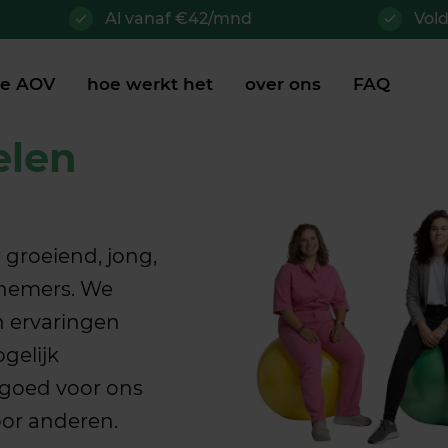
Al vanaf €42/mnd
Vol
je AOV
hoe werkt het
over ons
FAQ
elen
 groeiend, jong,
rnemers. We
n ervaringen
gelijk
goed voor ons
voor anderen.