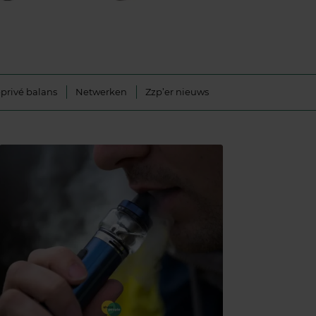
privé balans
Netwerken
Zzp’er nieuws