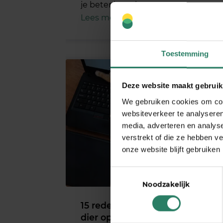
je beter kunt laten gaan.
Lees meer
Toestemming
Deze website maakt gebruik
We gebruiken cookies om cont
websiteverkeer te analyseren
media, adverteren en analys
verstrekt of die ze hebben v
onze website blijft gebruiken
Toestemmingsselectie
Noodzakelijk
15 redenen waarom een
dier op kantoor een goed