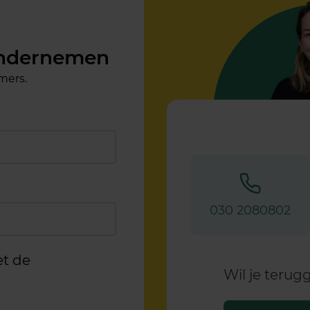
ondernemen
mers.
030 2080802
et de
Wil je teru