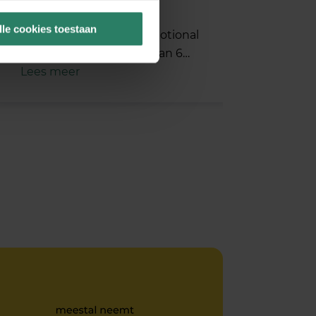
7 augustus 2024
lle cookies toestaan
De masterclass EFT - Emotional
Freedom Techniques – van 6…
Lees meer