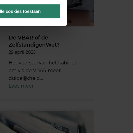
lle cookies toestaan
De VBAR of de
ZelfstandigenWet?
29 april 2025
Het voorstel van het kabinet
om via de VBAR meer
duidelijkheid…
Lees meer