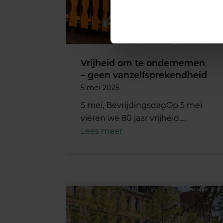
Vrijheid om te ondernemen
– geen vanzelfsprekendheid
5 mei 2025
5 mei, BevrijdingsdagOp 5 mei
vieren we 80 jaar vrijheid.…
Lees meer