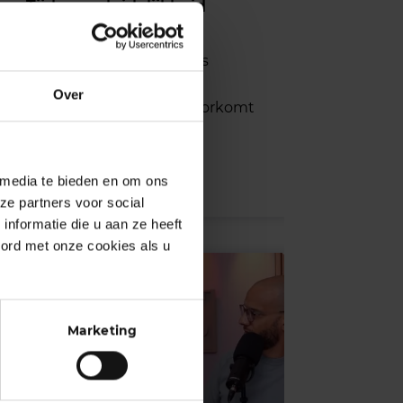
Tijd voor duidelijkheid
15 mei 2025
Twijfel je over je status als
zzp’er? Ontdek hoe je
Over
schijnzelfstandigheid voorkomt
en laat zien dat je écht
ondernemer bent.
Lees meer
 media te bieden en om ons
ze partners voor social
nformatie die u aan ze heeft
oord met onze cookies als u
Marketing