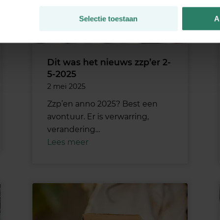
Selectie toestaan
A
Dit was het nieuws zzp’er 2-
5-2025
2 mei 2025
Zzp’en anno 2025? Best een
avontuur. Er is verwarring,
verandering…
Lees meer