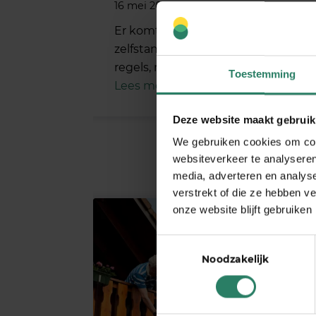
16 mei 2025
Er komt nogal wat op
zelfstandigen af: strengere
regels, rechtszaken,…
Toestemming
Lees meer
Deze website maakt gebruik
We gebruiken cookies om cont
websiteverkeer te analyseren
media, adverteren en analys
verstrekt of die ze hebben v
onze website blijft gebruiken
Toestemmingsselectie
Noodzakelijk