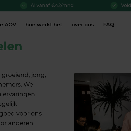
Al vanaf €42/mnd
Vol
je AOV
hoe werkt het
over ons
FAQ
elen
 groeiend, jong,
rnemers. We
n ervaringen
gelijk
goed voor ons
voor anderen.