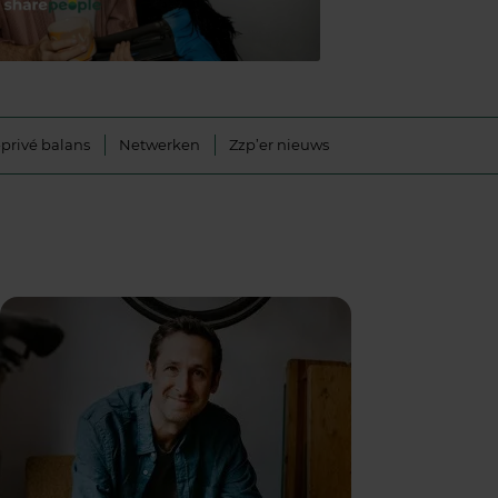
privé balans
Netwerken
Zzp’er nieuws