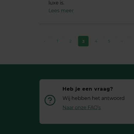
luxe is.
Lees meer
‹
1
2
4
5
›
3
Heb je een vraag?
Wij hebben het antwoord
Naar onze FAQ’s