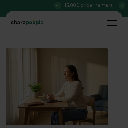
15.000 ondernemers
Al van