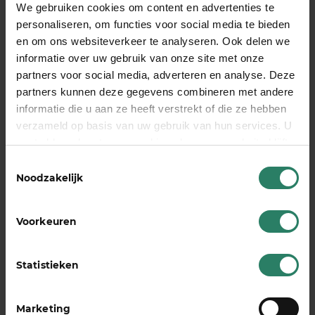
Wanneer is een
We gebruiken cookies om content en advertenties te
arbeidsongeschiktheidsverzeke
personaliseren, om functies voor social media te bieden
en om ons websiteverkeer te analyseren. Ook delen we
niet nodig?
informatie over uw gebruik van onze site met onze
partners voor social media, adverteren en analyse. Deze
Er zijn situaties waarin een AOV minder urgent of
partners kunnen deze gegevens combineren met andere
zelfs overbodig is. Een AOV is mogelijk niet nodig
informatie die u aan ze heeft verstrekt of die ze hebben
als je voldoende financiële reserves hebt om
verzameld op basis van uw gebruik van hun services. U
meerdere jaren zonder inkomen te overbruggen,
gaat akkoord met onze cookies als u onze website blijft
als je een partner hebt wiens inkomen jullie
gebruiken
Toestemmingsselectie
gezamenlijke vaste lasten volledig dekt, of als je
Noodzakelijk
binnenkort stopt met werken en al dicht bij de
pensioengerechtigde leeftijd zit.
Voorkeuren
Ook als je werk beperkt is tot een klein bijinkomen
naast een vaste baan, is een AOV minder relevant:
Statistieken
je bent dan via je werkgever al verzekerd voor het
grootste deel van je inkomen.
Marketing