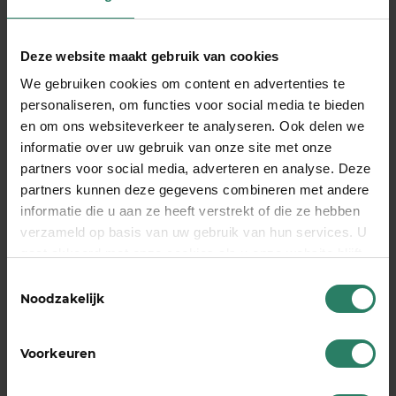
Flexibele dekking
van €1.000 tot €5.000 netto
per maand
Deze website maakt gebruik van cookies
Keuzevrijheid
in dekkingsduur: twee jaar of tot
We gebruiken cookies om content en advertenties te
je pensioen
personaliseren, om functies voor social media te bieden
Standaard wachttijd van twee maanden
: je
en om ons websiteverkeer te analyseren. Ook delen we
overbrugt zelf de eerste twee maanden, de
informatie over uw gebruik van onze site met onze
uitbetaling vindt plaats in de derde maand
partners voor social media, adverteren en analyse. Deze
partners kunnen deze gegevens combineren met andere
Snelle berekening
: in drie minuten online
informatie die u aan ze heeft verstrekt of die ze hebben
inzicht in je kosten
verzameld op basis van uw gebruik van hun services. U
Geen gedoe
: eenvoudig aanmeldproces
gaat akkoord met onze cookies als u onze website blijft
Transparante voorwaarden
zodat je precies
gebruiken
Toestemmingsselectie
weet waar je aan toe bent
Noodzakelijk
Bereken je AOV
direct online en zie wat het voor
Voorkeuren
jouw situatie kost, zodat je met een gerust hart
kunt blijven ondernemen.