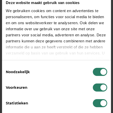
Deze website maakt gebruik van cookies
Gewenste uitkering:
een hogere maandelijkse
uitkering betekent een hogere premie
We gebruiken cookies om content en advertenties te
personaliseren, om functies voor social media te bieden
Wachttijd:
de periode die je zelf overbrugt
en om ons websiteverkeer te analyseren. Ook delen we
voordat de uitkering ingaat; een langere
informatie over uw gebruik van onze site met onze
wachttijd kan de premie verlagen. Overweeg
partners voor social media, adverteren en analyse. Deze
welke wachttijd bij jouw financiële situatie past
partners kunnen deze gegevens combineren met andere
Looptijd:
dekking tot pensioen is duurder dan
informatie die u aan ze heeft verstrekt of die ze hebben
dekking voor twee jaar
verzameld op basis van uw gebruik van hun services. U
gaat akkoord met onze cookies als u onze website blijft
Traditionele AOV’s zijn voor veel zzp’ers te duur of
gebruiken
Toestemmingsselectie
te complex. Dat is precies waarom collectieve en
Noodzakelijk
hybride modellen in populariteit zijn gegroeid.
Deze modellen werken met lagere kosten doordat
Voorkeuren
gezonde deelnemers samen de risico’s dragen.
Statistieken
Hoe kies je de juiste AOV als