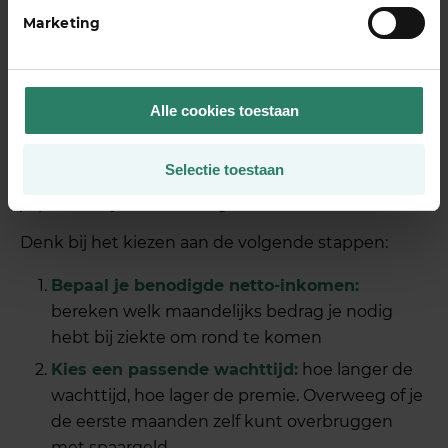
zzp’er?
Marketing
De juiste AOV als zzp’er kies je door te beginnen
met je eigen financiële situatie: wat heb je
minimaal nodig per maand om je vaste lasten te
Alle cookies toestaan
dekken? Dat bedrag is je vertrekpunt voor de
gewenste uitkering. Daarna weeg je de looptijd,
Selectie toestaan
wachttijd en het type verzekering af op basis van
je persoonlijke omstandigheden.
Denk bij het kiezen aan de volgende stappen:
Bepaal je benodigde netto-inkomen:
bereken welk maandelijks bedrag je nodig
hebt bij ziekte om rond te komen
Kies een passende wachttijd:
hoe langer de
wachttijd, hoe lager de premie. Overweeg of je
de eerste maanden zelf kunt overbruggen
met spaargeld