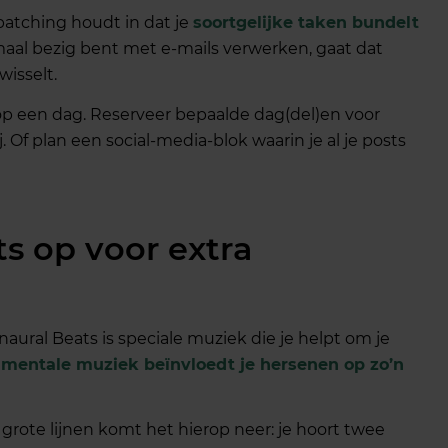
 batching houdt in dat je
soortgelijke taken bundelt
nmaal bezig bent met e-mails verwerken, gaat dat
wisselt.
op een dag. Reserveer bepaalde dag(del)en voor
Of plan een social-media-blok waarin je al je posts
ts op voor extra
naural Beats is speciale muziek die je helpt om je
umentale muziek beïnvloedt je hersenen op zo’n
n grote lijnen komt het hierop neer: je hoort twee