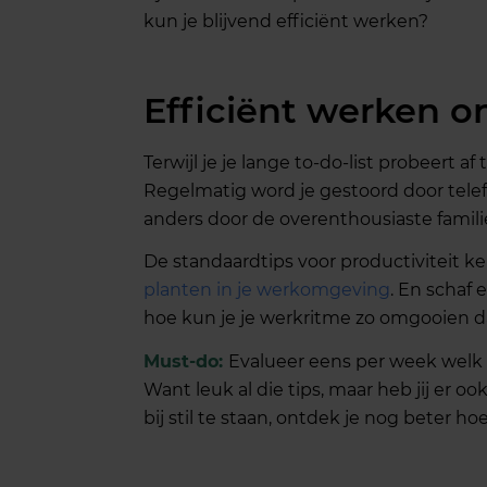
kun je blijvend efficiënt werken?
Efficiënt werken on
Terwijl je je lange to-do-list probeert a
Regelmatig word je gestoord door tele
anders door de overenthousiaste famili
De standaardtips voor productiviteit ken
planten in je werkomgeving
. En schaf
hoe kun je je werkritme zo omgooien dat
Must-do:
Evalueer eens per week welk 
Want leuk al die tips, maar heb jij er o
bij stil te staan, ontdek je nog beter hoe