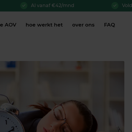
Al vanaf €42/mnd
Vol
je AOV
hoe werkt het
over ons
FAQ