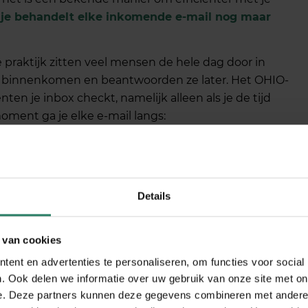
:
je behandelt elke inkomende e-mail nog maar
e praktijk zitten veel mensen de hele dag door in
ie binnenkomen en beantwoorden ze later. Het OHIO-
en je inbox checkt, namelijk alleen als je de tijd
ment ga je elke e-mail langs:
woorden, beantwoord je direct.
op je takenlijst voor vandaag of morgen.
t in je agenda voor een bepaald moment.
Details
irect naar de prullenbak.
 mailbox en blijven e-mails niet door je hoofd
 van cookies
ent en advertenties te personaliseren, om functies voor social
. Ook delen we informatie over uw gebruik van onze site met on
e. Deze partners kunnen deze gegevens combineren met andere i