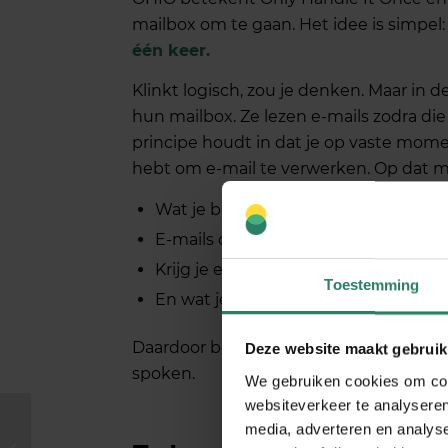
mailbox om te gaan. Het idee is simpel
één keer.
Klinkt logisch, zou je denken. Maar in d
hun mailbox. Ze lezen e-mails zodra d
principe houdt in dat je op vaste moment
hebt om e-mail te verwerken. Op dat mo
Wat je binnen 5 minuten kunt beant
E-mails die meer tijd kosten, zet je 
Krijg je een verzoek binnen? Zet he
Toestemming
En wat je kunt weggooien, sleep je d
Daardoor ben je minder tijd kwijt aan je
Deze website maakt gebruik
spoken.
We gebruiken cookies om cont
websiteverkeer te analyseren
media, adverteren en analys
Dit was het nieuws