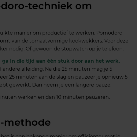
odoro-techniek om
uikte manier om productief te werken. Pomodoro
at komt van de tomaatvormige kookwekkers. Voor deze
er nodig. Of gewoon de stopwatch op je telefoon.
a in die tijd aan één stuk door aan het werk.
 of andere afleiding. Na die 25 minuten mag je 5
er 25 minuten aan de slag en pauzeer je opnieuw 5
 hebt gewerkt. Dan neem je een langere pauze.
minuten werken en dan 10 minuten pauzeren.
O-methode
het is een bekende manier om efficiënter met je