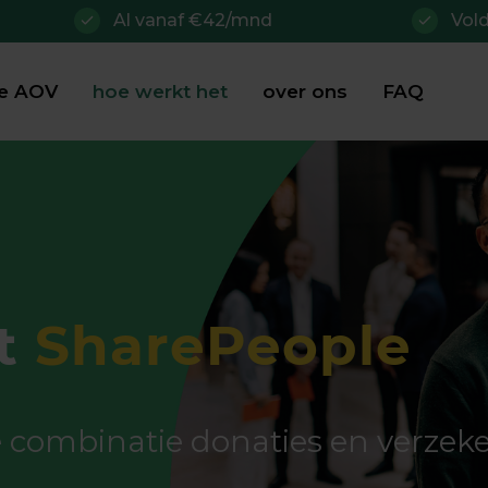
Al vanaf €42/mnd
Vol
je AOV
hoe werkt het
over ons
FAQ
t
SharePeople
 combinatie donaties en verzeke