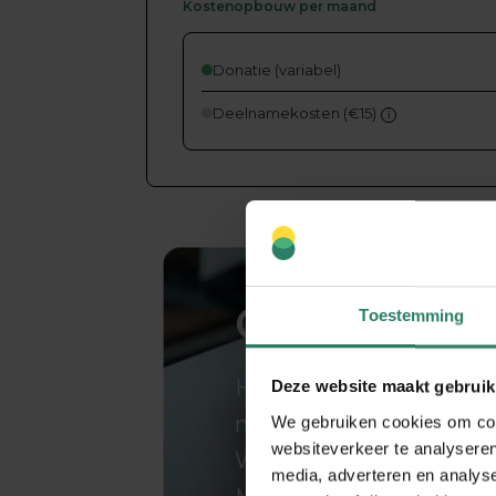
Kostenopbouw per maand
Donatie (variabel)
Deelnamekosten (€15)
i
Gezonder
Toestemming
Hebben passie voor hu
Deze website maakt gebruik
met pauze voor hun hoo
We gebruiken cookies om cont
websiteverkeer te analyseren
Want zij regelen hun A
media, adverteren en analys