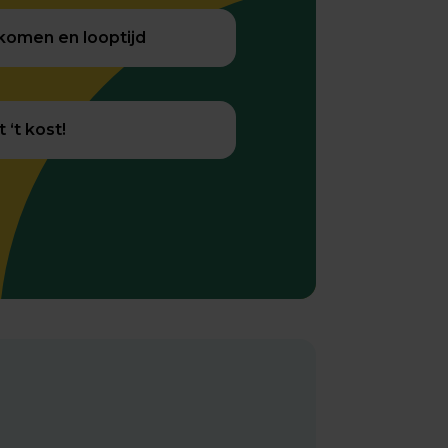
nkomen en looptijd
‘t kost!