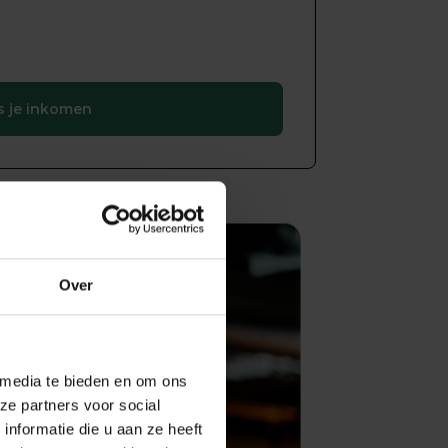
s je inkomen
Over
 media te bieden en om ons
ze partners voor social
nformatie die u aan ze heeft