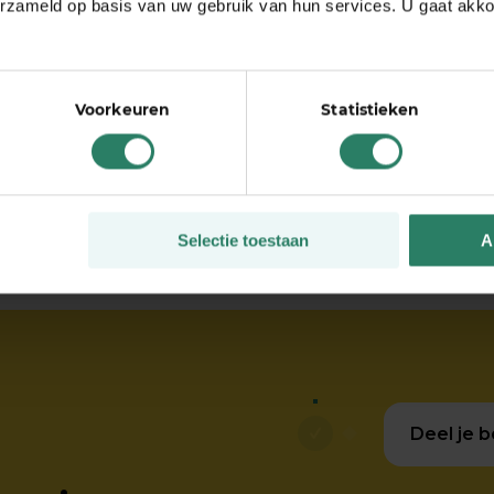
omen
erzameld op basis van uw gebruik van hun services. U gaat akk
tie.
dernemen
Voorkeuren
Statistieken
Selectie toestaan
A
Deel je b