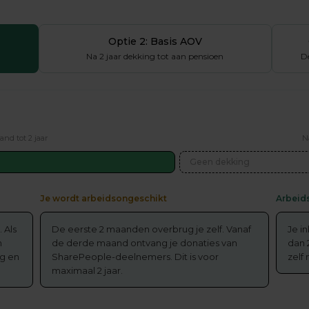
Optie 2: Basis AOV
Na 2 jaar dekking tot aan pensioen
D
nd tot 2 jaar
N
Geen dekking
Je wordt arbeidsongeschikt
Arbeids
 Als
De eerste 2 maanden overbrug je zelf. Vanaf
Je i
n
de derde maand ontvang je donaties van
dan 2
ng en
SharePeople-deelnemers. Dit is voor
zelf
maximaal 2 jaar.