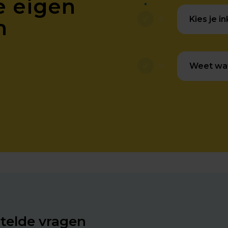
je eigen
Kies je i
n
Weet wat 
telde vragen