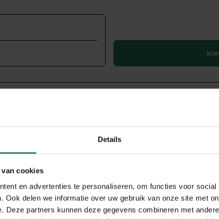
kie
nemers
Details
n werk
 van cookies
fd.
ent en advertenties te personaliseren, om functies voor social
. Ook delen we informatie over uw gebruik van onze site met on
OV anders.
e. Deze partners kunnen deze gegevens combineren met andere i