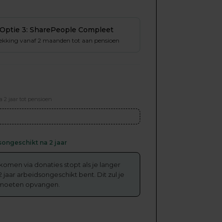
Optie 3: SharePeople Compleet
ekking vanaf 2 maanden tot aan pensioen
a 2 jaar tot pensioen
ongeschikt na 2 jaar
nkomen via donaties stopt als je langer
 jaar arbeidsongeschikt bent. Dit zul je
 moeten opvangen.