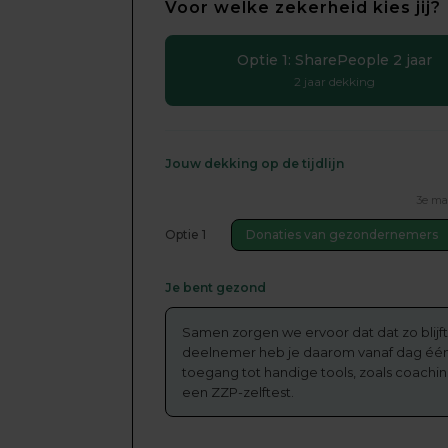
Voor welke zekerheid kies jij?
Optie 1: SharePeople 2 jaar
2 jaar dekking
Jouw dekking op de tijdlijn
3e maa
Optie 1
Donaties van gezondernemers
Je bent gezond
Samen zorgen we ervoor dat dat zo blijft.
deelnemer heb je daarom vanaf dag éé
toegang tot handige tools, zoals coachi
een ZZP-zelftest.