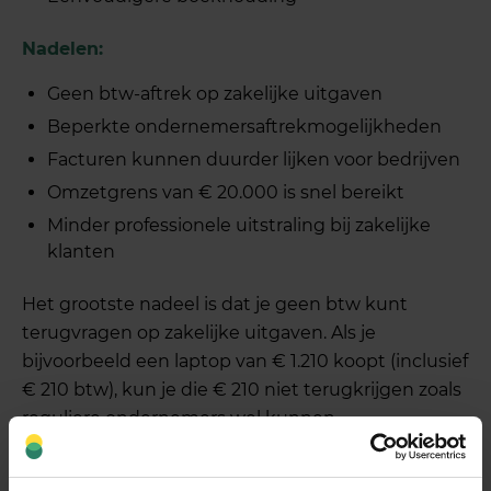
Nadelen:
Geen btw-aftrek op zakelijke uitgaven
Beperkte ondernemersaftrekmogelijkheden
Facturen kunnen duurder lijken voor bedrijven
Omzetgrens van € 20.000 is snel bereikt
Minder professionele uitstraling bij zakelijke
klanten
Het grootste nadeel is dat je geen btw kunt
terugvragen op zakelijke uitgaven. Als je
bijvoorbeeld een laptop van € 1.210 koopt (inclusief
€ 210 btw), kun je die € 210 niet terugkrijgen zoals
reguliere ondernemers wel kunnen.