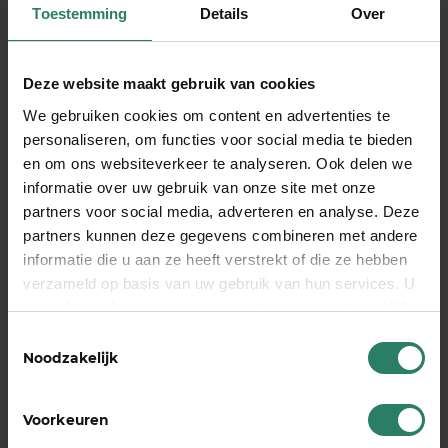
Wanneer moet je stoppen
Toestemming
Details
Over
met de
kleineondernemersregeling?
Deze website maakt gebruik van cookies
Je moet
automatisch stoppen
met de
We gebruiken cookies om content en advertenties te
personaliseren, om functies voor social media te bieden
kleineondernemersregeling zodra je jaaromzet de
en om ons websiteverkeer te analyseren. Ook delen we
€ 20.000 overschrijdt. De Belastingdienst
informatie over uw gebruik van onze site met onze
controleert dit via je jaaraangifte en beëindigt de
partners voor social media, adverteren en analyse. Deze
regeling automatisch. Vanaf dat moment word je
partners kunnen deze gegevens combineren met andere
gewoon btw-plichtig.
informatie die u aan ze heeft verstrekt of die ze hebben
Het kan ook strategisch verstandig zijn om
verzameld op basis van uw gebruik van hun services. U
gaat akkoord met onze cookies als u onze website blijft
vrijwillig te stoppen met de regeling, zelfs als je
gebruiken
onder de omzetgrens blijft. Dit is bijvoorbeeld het
Toestemmingsselectie
Noodzakelijk
geval wanneer:
Je veel zakelijke uitgaven hebt met btw
Voorkeuren
Je voornamelijk werkt voor bedrijven