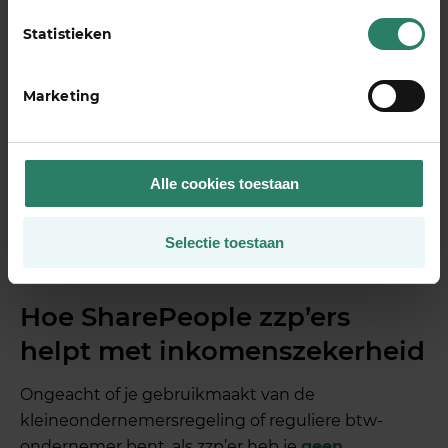
Je verwacht snel boven de € 20.000 omzet uit
Statistieken
te komen
Je een professionelere uitstraling wilt
Marketing
Als je stopt met de regeling, kun je niet zomaar
terug. Je moet minimaal twee jaar wachten
voordat je weer gebruik kunt maken van de
Alle cookies toestaan
kleineondernemersregeling. Denk dus goed na
voordat je de keuze maakt om vrijwillig uit te
Selectie toestaan
stappen.
Hoe SharePeople zzp’ers
helpt met inkomenszekerheid
Ongeacht of je gebruikmaakt van de
kleineondernemersregeling of reguliere btw-
ondernemer bent, als zzp’er heb je
geen