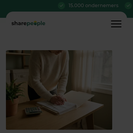
15.000 ondernemers
Al v