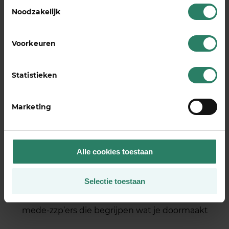
Toestemmingsselectie
Begeleiding vanaf dag één:
Onze
Noodzakelijk
gespecialiseerde Adviseurs Werkvermogen
staan direct voor je klaar bij je ziekmelding,
zonder dat je eerst weken moet wachten op
Voorkeuren
een reactie
Geen gedoe met claims:
Wij regelen alles
Statistieken
digitaal en transparant, zodat je niet zelf achter
betalingen hoeft aan te lopen of eindeloos
moet wachten op goedkeuringen
Marketing
Langdurige zekerheid:
Na twee jaar neemt
onze groepsverzekering het over, eventueel
aangevuld met donaties, waardoor je verzekerd
Alle cookies toestaan
bent van inkomen tot aan je pensioen
Community van 15.000+ ondernemers:
Je
Selectie toestaan
staat er niet alleen voor, maar wordt
ondersteund door een solidaire groep van
mede-zzp’ers die begrijpen wat je doormaakt