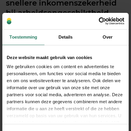
snellere inkomenszekerheid
bij arbeidsongeschiktheid
Bij
SharePeople
bieden we een alternatieve
aanpak voor inkomenszekerheid bij
Toestemming
Details
Over
arbeidsongeschiktheid. In plaats van
maandenlang te wachten op je eerste uitkering,
zorgen wij voor een snellere oplossing die beter
Deze website maakt gebruik van cookies
aansluit bij de realiteit van ondernemers:
We gebruiken cookies om content en advertenties te
personaliseren, om functies voor social media te bieden
Korte wachttijd van twee maanden:
Donaties
en om ons websiteverkeer te analyseren. Ook delen we
van gezonde ondernemers uit onze
informatie over uw gebruik van onze site met onze
community starten al in je derde ziekteماند. De
partners voor social media, adverteren en analyse. Deze
wachttijd is de periode die je zelf moet
partners kunnen deze gegevens combineren met andere
overbruggen op het moment dat je ziek bent,
informatie die u aan ze heeft verstrekt of die ze hebben
bij ons standaard twee maanden, waarna de
verzameld op basis van uw gebruik van hun services. U
daadwerkelijke uitbetaling plaatsvindt in de
gaat akkoord met onze cookies als u onze website blijft
derde maand
gebruiken