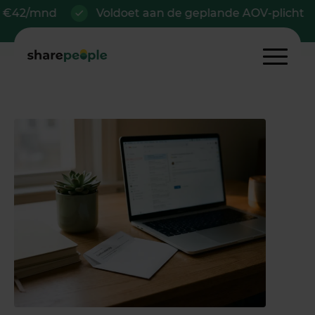
d
Voldoet aan de geplande AOV-plicht