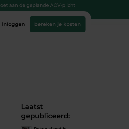
doet aan de geplande AOV-plicht
inloggen
bereken je kosten
Laatst
gepubliceerd:
Reken af met je