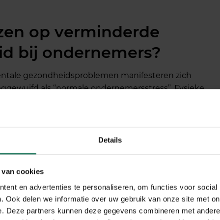
jzen op verminderde
d bij ondernemers?
ntale gezondheidsproblemen manifesteren zich
ggewuifd als “normale ondernemersstress”. Fysieke
ten, spierspanning en chronische vermoeidheid zijn
e prikkelbaarheid, gevoelens van overweldiging,
Details
je werk. Je merkt mogelijk dat je minder plezier
gie gaven.
 van cookies
t zichtbaar: uitstelgedrag bij belangrijke taken,
ent en advertenties te personaliseren, om functies voor social
afeïnegebruik en het verwaarlozen van zelfzorg. Ook
. Ook delen we informatie over uw gebruik van onze site met on
of financiën kan wijzen op toegenomen angst.
e. Deze partners kunnen deze gegevens combineren met andere i