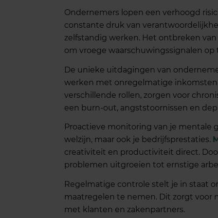
Ondernemers lopen een verhoogd risi
constante druk van verantwoordelijkhe
zelfstandig werken. Het ontbreken van 
om vroege waarschuwingssignalen op 
De unieke uitdagingen van ondernemersc
werken met onregelmatige inkomsten 
verschillende rollen, zorgen voor chron
een burn-out, angststoornissen en depr
Proactieve monitoring van je mentale g
welzijn, maar ook je bedrijfsprestaties.
M
creativiteit en productiviteit direct. Do
problemen uitgroeien tot ernstige arb
Regelmatige controle stelt je in staat
maatregelen te nemen. Dit zorgt voor me
met klanten en zakenpartners.