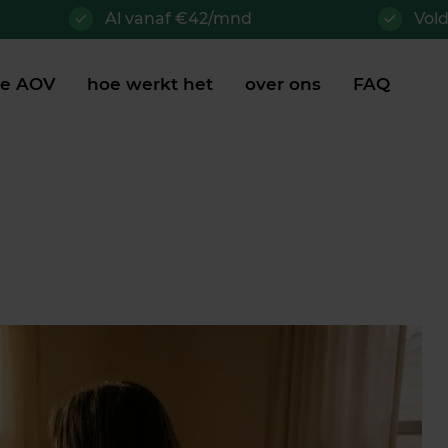
Al vanaf €42/mnd
Vol
je AOV
hoe werkt het
over ons
FAQ