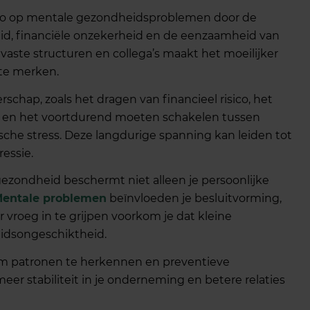
co op mentale gezondheidsproblemen door de
id, financiële onzekerheid en de eenzaamheid van
vaste structuren en collega’s maakt het moeilijker
te merken.
hap, zoals het dragen van financieel risico, het
en het voortdurend moeten schakelen tussen
ische stress. Deze langdurige spanning kan leiden tot
essie.
ezondheid beschermt niet alleen je persoonlijke
entale problemen
beïnvloeden je besluitvorming,
or vroeg in te grijpen voorkom je dat kleine
eidsongeschiktheid.
 om patronen te herkennen en preventieve
er stabiliteit in je onderneming en betere relaties