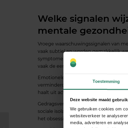
Welke signalen wi
mentale gezondhei
Vroege waarschuwingssignalen van me
vaak subtiel en worden gemakkelijk we
symptomen zoals hoofdpijn, maagklach
vaak de eerste tekenen.
Emotionele signalen omvatten verhoogd
Toestemming
verminderde motivatie en cynisme over 
haalt uit activiteiten die je eerder ener
Deze website maakt gebruik
Gedragsveranderingen zijn vaak het mees
We gebruiken cookies om cont
sociale isolatie, verhoogd alcohol- of c
websiteverkeer te analyseren
het obsessief controleren van e-mails 
Wat zijn de beste
media, adverteren en analys
strategieën voor