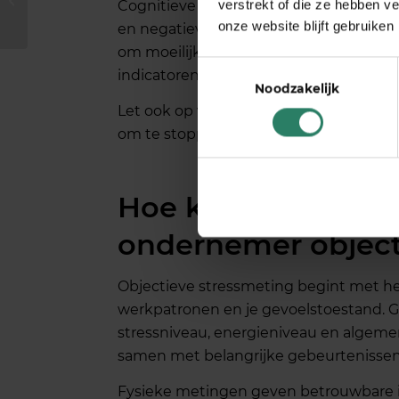
verstrekt of die ze hebben v
Cognitieve symptomen zoals concentra
gezond ondernemen
onze website blijft gebruiken
en negatieve denkpatronen beïnvloeden
in 2026?
om moeilijk inslapen door piekeren of 
Toestemmingsselectie
indicatoren van mentale spanning.
Noodzakelijk
Let ook op veranderingen in je werkp
om te stoppen met werken, of juist het 
Hoe kun je stress 
ondernemer object
Objectieve stressmeting begint met he
werkpatronen en je gevoelstoestand. Ge
stressniveau, energieniveau en algem
samen met belangrijke gebeurtenissen
Fysieke metingen geven betrouwbare in