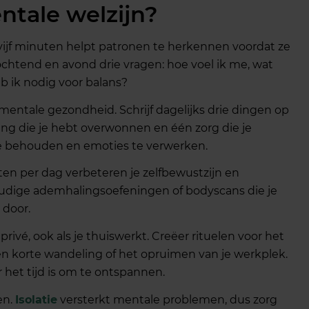
ntale welzijn?
 vijf minuten helpt patronen te herkennen voordat ze
ochtend en avond drie vragen: hoe voel ik me, wat
b ik nodig voor balans?
e mentale gezondheid. Schrijf dagelijks drie dingen op
ing die je hebt overwonnen en één zorg die je
te behouden en emoties te verwerken.
en per dag verbeteren je zelfbewustzijn en
udige ademhalingsoefeningen of bodyscans die je
 door.
rivé, ook als je thuiswerkt. Creëer rituelen voor het
en korte wandeling of het opruimen van je werkplek.
r het tijd is om te ontspannen.
en.
Isolatie
versterkt mentale problemen, dus zorg