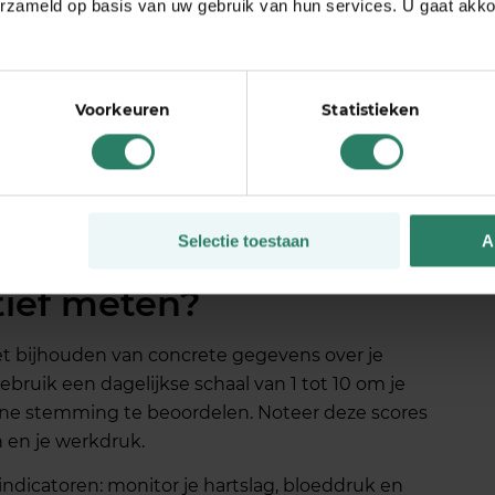
erzameld op basis van uw gebruik van hun services. U gaat akk
tieproblemen, vergeetachtigheid, besluiteloosheid
 direct je werk.
Slaapproblemen
, of het nu gaat
vroeg wakker worden met zorgen, zijn sterke
Voorkeuren
Statistieken
atronen: extreem lange werkdagen, het onvermogen
vermijden van belangrijke zakelijke taken.
Selectie toestaan
A
en werkdruk als
ief meten?
t bijhouden van concrete gegevens over je
bruik een dagelijkse schaal van 1 tot 10 om je
ene stemming te beoordelen. Noteer deze scores
 en je werkdruk.
dicatoren: monitor je hartslag, bloeddruk en