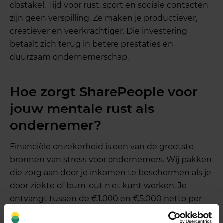
obstakel. Tijd voor rust, sport en sociale contacten
zijn geen verspilling. Ze maken je productiever,
creatiever en veerkrachtiger. Die investering
betaalt zich terug in betere prestaties en
duurzaam ondernemerschap.
Hoe zorgt SharePeople voor
jouw mentale rust als
ondernemer?
Financiële onzekerheid is een van de grootste
bronnen van stress voor ondernemers. Wij pakken
die zorg aan door je inkomen te beschermen als je
door ziekte of burn-out niet kunt werken. Je
ontvangt tussen de €1.000 en €5.000 netto per
maand, waardoor je financiële rust hebt tijdens