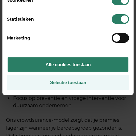
Voorkeuren
groepsverzekering na twee jaar
Transparante en betaalbare dekking die
Statistieken
financiële angst vermindert
Flexibele opties: twee jaar dekking of dekking
Marketing
tot aan je pensioen
Begeleiding door gespecialiseerde Adviseurs
Werkvermogen vanaf dag één
Alle cookies toestaan
Gemeenschap van meer dan 15.000
ondernemers die elkaar steunen
Snelle digitale aanmelding binnen drie
Selectie toestaan
minuten
Focus op preventie en vroege interventie voor
duurzaam ondernemen
Ons crowdsurance-model zorgt dat je premies
lager zijn wanneer je beroepsgroep gezonder is.
Dat stimuleert gezond ondernemen en maakt