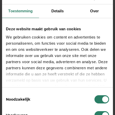
herstel.
Vanaf de eerste ziektedag staat er professionele
Toestemming
Details
Over
begeleiding voor je klaar. Onze Adviseurs
Werkvermogen denken met je mee over wat
Deze website maakt gebruik van cookies
gezond is voor jou en je onderneming. Ze helpen
We gebruiken cookies om content en advertenties te
je bij duurzaam herstel en voorkomen dat je te
personaliseren, om functies voor social media te bieden
snel weer aan de slag gaat. Die begeleiding krijg je
en om ons websiteverkeer te analyseren. Ook delen we
ook preventief als je merkt dat je je minder
informatie over uw gebruik van onze site met onze
gezond voelt.
partners voor social media, adverteren en analyse. Deze
De wachttijd bij ons is standaard twee maanden.
partners kunnen deze gegevens combineren met andere
informatie die u aan ze heeft verstrekt of die ze hebben
Dit is de periode die je zelf moet overbruggen op
verzameld op basis van uw gebruik van hun services. U
het moment dat je ziek bent. De daadwerkelijke
gaat akkoord met onze cookies als u onze website blijft
uitbetaling vindt plaats in de derde maand.
gebruiken
Toestemmingsselectie
Wat wij bieden:
Noodzakelijk
Inkomensbescherming door donaties van
gezonde ondernemers, aangevuld met een