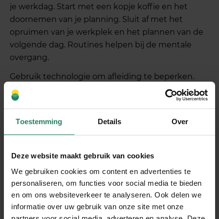
je werkdag. Start met een kopje koffie en het
doornemen van je planning. Sluit af met het
opruimen van je werkplek en het plannen van de
volgende dag. Routines helpen bij de mentale
overgang.
Gebruik technologie om afleiding te beperken.
Zet notificaties uit tijdens focuswerk, gebruik
websiteblockers voor sociale media en plan
specifieke tijden voor het checken van e-mail en
Toestemming
Details
Over
berichten in plaats van constant beschikbaar te
zijn.
Deze website maakt gebruik van cookies
Hoe voorkom je burn-out als
We gebruiken cookies om content en advertenties te
personaliseren, om functies voor social media te bieden
zelfstandige?
en om ons websiteverkeer te analyseren. Ook delen we
informatie over uw gebruik van onze site met onze
Burn-outpreventie begint met het
inplannen van
partners voor social media, adverteren en analyse. Deze