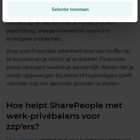
Als slaapproblemen, angst of somberheid langer
Selectie toestaan
dan twee weken aanhouden, aarzel dan niet om
contact op te nemen met je huisarts of een
psycholoog. Vroege interventie voorkomt
ernstigere problemen.
Zorg voor financiële zekerheid door een buffer op
te bouwen en je risico’s af te dekken. Financiële
stress verergert werkdruk aanzienlijk. Weten dat je
wordt opgevangen bij ziekte of tegenslagen geeft
mentale rust om gezonde grenzen te stellen.
Hoe helpt SharePeople met
werk-privébalans voor
zzp’ers?