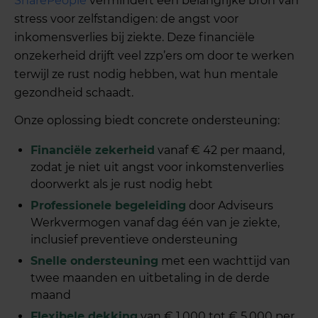
SharePeople
vermindert een belangrijke bron van
stress voor zelfstandigen: de angst voor
inkomensverlies bij ziekte. Deze financiële
onzekerheid drijft veel zzp’ers om door te werken
terwijl ze rust nodig hebben, wat hun mentale
gezondheid schaadt.
Onze oplossing biedt concrete ondersteuning:
Financiële zekerheid
vanaf € 42 per maand,
zodat je niet uit angst voor inkomstenverlies
doorwerkt als je rust nodig hebt
Professionele begeleiding
door Adviseurs
Werkvermogen vanaf dag één van je ziekte,
inclusief preventieve ondersteuning
Snelle ondersteuning
met een wachttijd van
twee maanden en uitbetaling in de derde
maand
Flexibele dekking
van € 1.000 tot € 5.000 per