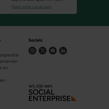
Naar onze vacatures
e
Socials
oöperatie
dernemen
s en
len