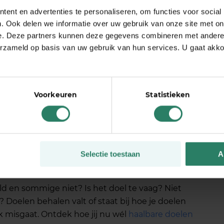
gen?
ent en advertenties te personaliseren, om functies voor social
. Ook delen we informatie over uw gebruik van onze site met on
e. Deze partners kunnen deze gegevens combineren met andere i
ebt je financiële buffer in de steigers gezet en je
erzameld op basis van uw gebruik van hun services. U gaat akk
 nog op zoek naar de goede balans tussen werken en
eens nee te zeggen tegen een klus? Of ben je 24 om 7
Voorkeuren
Statistieken
r mijn telefoon op slot en kan mijn apps niet meer
ndje scrollen. s ’Ochtends sta ik dan weer vroeg
ste taken al afgevinkt.’
Selectie toestaan
A
len en plannen maken
 en sommige niet? Is het doel te vaag? Niet
 Doelen behalen valt of staat bij hoe je doelen
k misgaat. Ontdek hoe jij nu wél
haalbare doelen