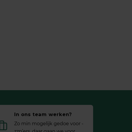
In ons team werken?
Zo min mogelijk gedoe voor ­
zzp’ers, daar gaan we voor.