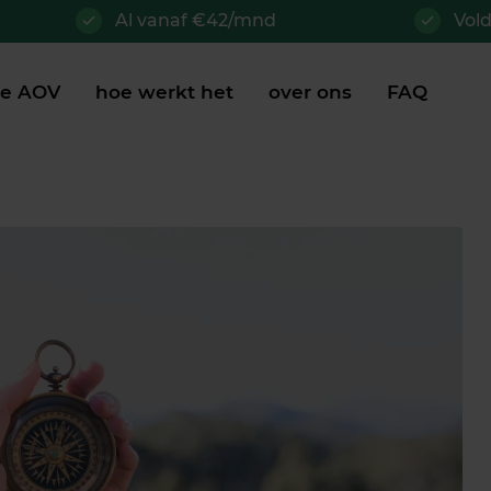
Al vanaf €42/mnd
Vol
je AOV
hoe werkt het
over ons
FAQ