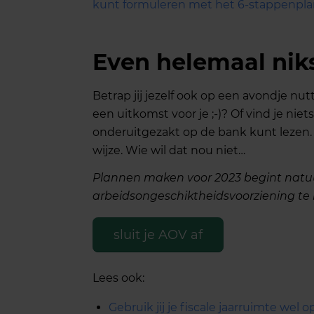
kunt formuleren met het 6-stappenpla
Even helemaal niks
Betrap jij jezelf ook op een avondje nut
een uitkomst voor je ;-)? Of vind je nie
onderuitgezakt op de bank kunt leze
wijze. Wie wil dat nou niet…
Plannen maken voor 2023 begint natuur
arbeidsongeschiktheidsvoorziening te 
sluit je AOV af
Lees ook:
Gebruik jij je fiscale jaarruimte wel 