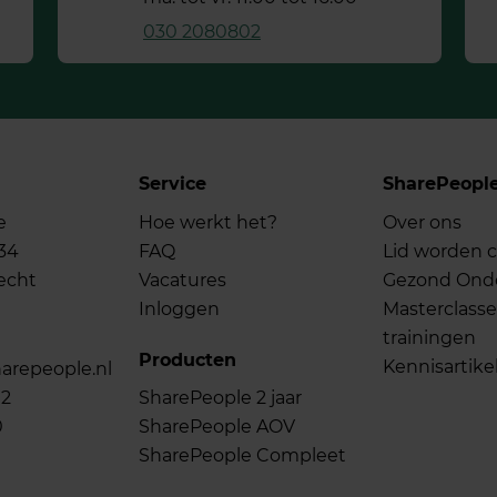
030 2080802
Service
SharePeopl
e
Hoe werkt het?
Over ons
34
FAQ
Lid worden c
echt
Vacatures
Gezond On
Inloggen
Masterclasse
trainingen
Producten
Kennisartike
arepeople.nl
02
SharePeople 2 jaar
0
SharePeople AOV
SharePeople Compleet