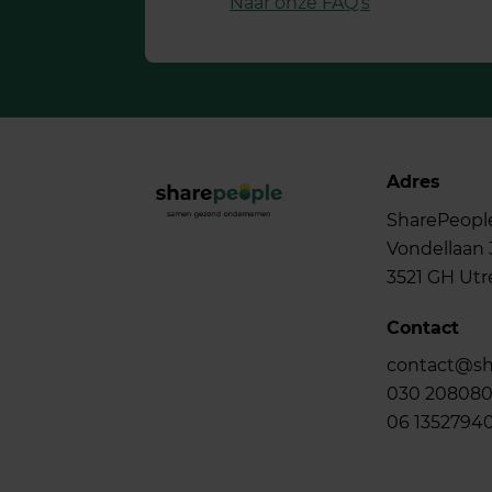
Naar onze FAQ’s
Adres
SharePeopl
Vondellaan 
3521 GH Utr
Contact
contact@sh
030 20808
06 1352794