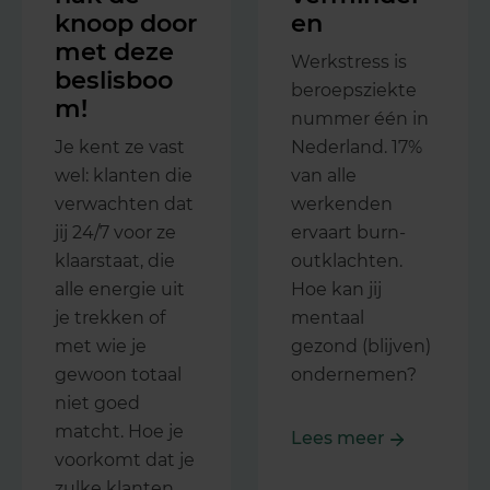
knoop door
en
met deze
Werkstress is
beslisboo
beroepsziekte
m!
nummer één in
Je kent ze vast
Nederland. 17%
wel: klanten die
van alle
verwachten dat
werkenden
jij 24/7 voor ze
ervaart burn-
klaarstaat, die
outklachten.
alle energie uit
Hoe kan jij
je trekken of
mentaal
met wie je
gezond (blijven)
gewoon totaal
ondernemen?
niet goed
matcht. Hoe je
Lees meer
voorkomt dat je
zulke klanten