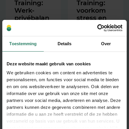
Training:
Training:
Werk-
voorkom
privébalan
stress en
s
burn-out
Word een
Heb je vaak last
expert in
van stress en
Toestemming
Details
Over
timemanagem
ben je continu
ent, grenzen
‘aan’? Deze
Deze website maakt gebruik van cookies
stellen en
training helpt je
We gebruiken cookies om content en advertenties te
balans
om stress te
personaliseren, om functies voor social media te bieden
bewaken.
herkennen,
en om ons websiteverkeer te analyseren. Ook delen we
ermee om te
informatie over uw gebruik van onze site met onze
gaan en
Lees meer
partners voor social media, adverteren en analyse. Deze
grenzen te
partners kunnen deze gegevens combineren met andere
stellen.
informatie die u aan ze heeft verstrekt of die ze hebben
verzameld op basis van uw gebruik van hun services. U
Lees meer
gaat akkoord met onze cookies als u onze website blijft