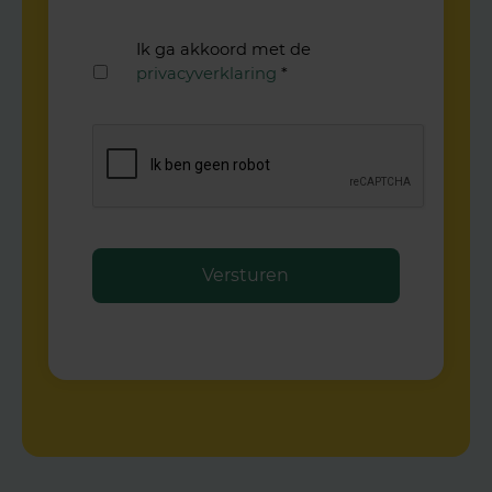
*
Ik ga akkoord met de
privacyverklaring
*
C
A
P
T
C
H
A