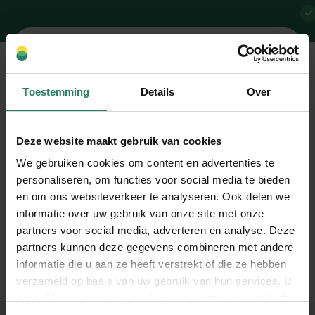
Toestemming
Details
Over
Probeer het later nog
eens!
Deze website maakt gebruik van cookies
We gebruiken cookies om content en advertenties te
Helaas is het even niet mogelijk om je in te
personaliseren, om functies voor social media te bieden
schrijven bij SharePeople vanwege een
en om ons websiteverkeer te analyseren. Ook delen we
aanpassing aan het systeem.
informatie over uw gebruik van onze site met onze
Lukt het meermaals niet? Neem dan contact op
partners voor social media, adverteren en analyse. Deze
via contact@sharepeople.nl
partners kunnen deze gegevens combineren met andere
informatie die u aan ze heeft verstrekt of die ze hebben
verzameld op basis van uw gebruik van hun services. U
gaat akkoord met onze cookies als u onze website blijft
gebruiken