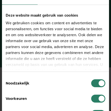
030 2080802
Deze website maakt gebruik van cookies
In ons team werken?
We gebruiken cookies om content en advertenties te
Zo min mogelijk gedoe voor ­zzp’ers,
personaliseren, om functies voor social media te bieden
en om ons websiteverkeer te analyseren. Ook delen we
daar gaan we voor.
informatie over uw gebruik van onze site met onze
Naar onze vacatures
partners voor social media, adverteren en analyse. Deze
partners kunnen deze gegevens combineren met andere
informatie die u aan ze heeft verstrekt of die ze hebben
verzameld op basis van uw gebruik van hun services. U
gaat akkoord met onze cookies als u onze website blijft
gebruiken
Toestemmingsselectie
Noodzakelijk
Voorkeuren