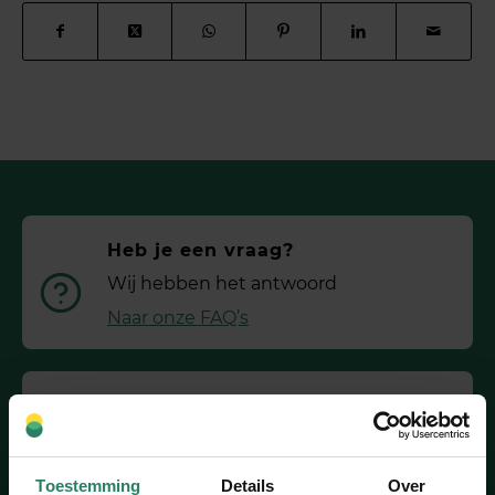
Heb je een vraag?
Wij hebben het antwoord
Naar onze FAQ’s
Toch even bellen?
We denken graag met je mee: ma. tot
vr. 11:00 tot 16:00
Toestemming
Details
Over