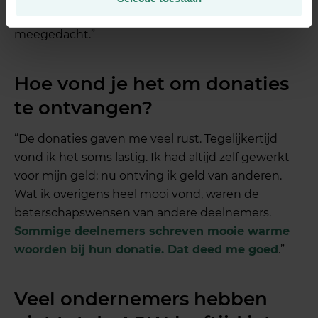
SharePeople-team heeft vanuit alle kanten
meegedacht.”
Hoe vond je het om donaties
te ontvangen?
“De donaties gaven me veel rust. Tegelijkertijd
vond ik het soms lastig. Ik had altijd zelf gewerkt
voor mijn geld; nu ontving ik geld van anderen.
Wat ik overigens heel mooi vond, waren de
beterschapswensen van andere deelnemers.
Sommige deelnemers schreven mooie warme
woorden bij hun donatie. Dat deed me goed
.”
Veel ondernemers hebben