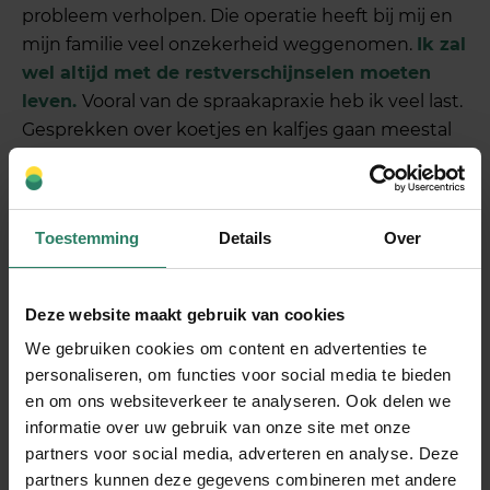
probleem verholpen. Die operatie heeft bij mij en
mijn familie veel onzekerheid weggenomen.
Ik zal
wel altijd met de restverschijnselen moeten
leven.
Vooral van de spraakapraxie heb ik veel last.
Gesprekken over koetjes en kalfjes gaan meestal
wel goed. Maar als ik moe ben, zit er zeker niet
meer in of sla ik opeens dronkenmanstaal uit.
Daarnaast heb ik last van neuropathie
Toestemming
Details
Over
[gevoelloosheid en tintelingen, red]
. Ook heb ik
evenwichtsstoornissen en ben ik soms plotseling
halfblind.”
Deze website maakt gebruik van cookies
We gebruiken cookies om content en advertenties te
Je hebt 2 jaar lang
personaliseren, om functies voor social media te bieden
en om ons websiteverkeer te analyseren. Ook delen we
begeleiding gekregen vanuit
informatie over uw gebruik van onze site met onze
SharePeople. Hoe heb je dat
partners voor social media, adverteren en analyse. Deze
ervaren?
partners kunnen deze gegevens combineren met andere