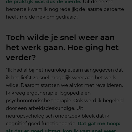
de praktijk was dus de vierde.
Uit de eerste
beroerte kwam ik nog redelijk; de laatste beroerte
heeft me de nek om gedraaid.”
Toch wilde je snel weer aan
het werk gaan. Hoe ging het
verder?
“Ik had al bij het neurologieteam aangegeven dat
ik het liefst zo snel mogelijk weer aan het werk
wilde. Daarom startten we al vlot met revalideren.
Ik kreeg ergotherapie, logopedie en
psychomotorische therapie. Ook werd ik begeleid
door een arbeidsdeskundige. Uit
neuropsychologisch onderzoek bleek dat ik
cognitief goed functioneerde.
Dat gaf me hoop:
als dat er goed uitzag, kon ik vast snel weer