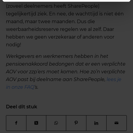
(zoveel deelnemers heeft SharePeople)
tegelijkertijd ziek. En nee, de wachttijd is niet één
maand, maar twee maanden. Dus die
weerbaarheidsreserve regelen we al zelf. Daar
hebben we geen verzekeraar of anderen voor
nodig!
Werkgevers en werknemers hebben in het
pensioenakkoord bedongen dat er een verplichte
AOV voor zzp’ers moet komen. Hoe zo’n verplichte
AOV past bij deelname aan SharePeople,
lees je
in onze FAQ
‘s.
Deel dit stuk