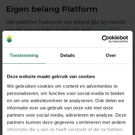
Eigen belang Platform
Het platform Toekomst van Arbeid lijkt bij monde
van de Leeuw heel coulant. Hij zegt
tegen BNR
:
‘Wij maken bewust geen keuze [
tussen de
varianten, red
], want die moet gemaakt worden in
overleg met de zelfstandigen zelf. We vinden dat
Toestemming
Details
Over
er de laatste tijd te vaak gesproken is óver
zelfstandigen dan mét zelfstandigen is.’
Deze website maakt gebruik van cookies
Maar die weerbaarheidsreserves zijn natuurlijk
eigenbelang: als ze de zzp’er op kosten kunnen
We gebruiken cookies om content en advertenties te
jagen, dan verbetert de eigen positie (van o.a.
personaliseren, om functies voor social media te bieden
uitzendbureaus).
en om ons websiteverkeer te analyseren. Ook delen we
informatie over uw gebruik van onze site met onze
En ook verzekeraars hebben er belang bij om te
partners voor social media, adverteren en analyse. Deze
voorkomen dat zzp’ers hun inkomensrisico zelf
partners kunnen deze gegevens combineren met andere
gaan regelen, bijvoorbeeld via SharePeople. Ze
informatie die u aan ze heeft verstrekt of die ze hebben
wilen dat we niet alleen een AOV (verplicht) bij