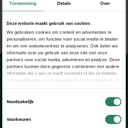
Toestemming
Details
Over
Deel dit stuk
Deze website maakt gebruik van cookies
We gebruiken cookies om content en advertenties te
personaliseren, om functies voor social media te bieden
en om ons websiteverkeer te analyseren. Ook delen we
informatie over uw gebruik van onze site met onze
partners voor social media, adverteren en analyse. Deze
partners kunnen deze gegevens combineren met andere
informatie die u aan ze heeft verstrekt of die ze hebben
Heb je een vraag?
verzameld op basis van uw gebruik van hun services. U
Wij hebben het antwoord
gaat akkoord met onze cookies als u onze website blijft
Naar onze FAQ’s
gebruiken
Toestemmingsselectie
Noodzakelijk
Toch even bellen?
Voorkeuren
We denken graag met je mee: ma. tot