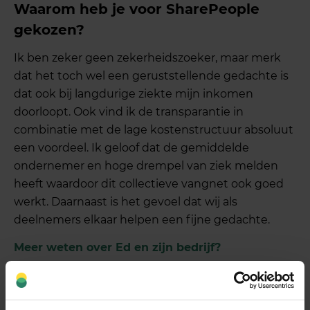
Waarom heb je voor SharePeople
gekozen?
Ik ben zeker geen zekerheidszoeker, maar merk
dat het toch wel een geruststellende gedachte is
dat ook bij langdurige ziekte mijn inkomen
doorloopt. Ook vind ik de transparantie in
combinatie met de lage kostenstructuur absoluut
een voordeel. Ik geloof dat de gemiddelde
ondernemer en hoge drempel van ziek melden
heeft waardoor dit collectieve vangnet ook goed
werkt. Daarnaast is het gevoel dat wij als
deelnemers elkaar helpen een fijne gedachte.
Meer weten over Ed en zijn bedrijf?
Kijk op
www.mijnleasevoordeel.nl