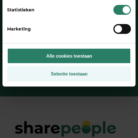
vr. 11:00 tot 16:00
Statistieken
030 2080802
Marketing
In ons team werken?
Zo min mogelijk gedoe voor ­zzp’ers,
Alle cookies toestaan
daar gaan we voor.
Naar onze vacatures
Selectie toestaan