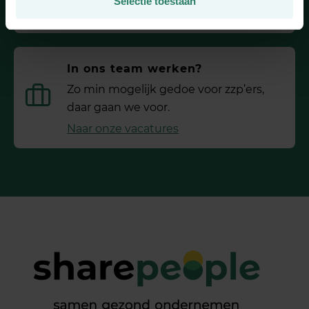
Selectie toestaan
030 2080802
In ons team werken?
Zo min mogelijk gedoe voor ­zzp’ers,
daar gaan we voor.
Naar onze vacatures