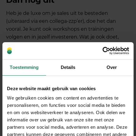
Dan nog dit
Heb je de luxe om je sales uit te besteden
(uiteraard via een collega-zzp’er), doe het dan
vooral. Je kunt ook workshops en trainingen
volgen en in jezelf investeren. Wat je ook doet,
onderzoek vooral eerst wat je zelf sales-technisch
in de vingers hebt en doe het op jouw manier. Dan
ben je sowieso al onderscheidend.
Toestemming
Details
Over
SharePeople is een
ondernemersnetwerk
met
meer dan 6000 ondernemers in alle soorten en
maten. Samen hebben we heel veel kennis en
Deze website maakt gebruik van cookies
ervaring in huis. En daar kunnen we gebruik van
We gebruiken cookies om content en advertenties te
maken. Wedden dat er een ‘salestijger’ tussen zit
personaliseren, om functies voor social media te bieden
die jou kan helpen?
en om ons websiteverkeer te analyseren. Ook delen we
informatie over uw gebruik van onze site met onze
partners voor social media, adverteren en analyse. Deze
Deel dit stuk
partners kunnen deze gegevens combineren met andere