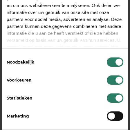
50 euro!
en om ons websiteverkeer te analyseren. Ook delen we
informatie over uw gebruik van onze site met onze
Bron:
Accountancyvanmorgen.nl
partners voor social media, adverteren en analyse. Deze
partners kunnen deze gegevens combineren met andere
Mocht je je arbeidsongeschiktheidsvoorziening
informatie die u aan ze heeft verstrekt of die ze hebben
nog niet geregeld hebben kijk dan eens
verzameld op basis van uw gebruik van hun services. U
op
SharePeople
. Dan sta je straks niet voor
gaat akkoord met onze cookies als u onze website blijft
verrassingen als de verplichting ingaat.
gebruiken
Toestemmingsselectie
Noodzakelijk
Sluit vandaag nog de SharePeople
AOV af
Voorkeuren
Altijd op de hoogte blijven van het laatste zzp
nieuws?
Abonneer je hier op onze tweewekelijkse
Statistieken
LinkedIn nieuwsbrief >
Marketing
Lees ook