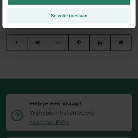
mee?
Selectie toestaan
Deel dit stuk
Heb je een vraag?
Wij hebben het antwoord
Naar onze FAQ’s