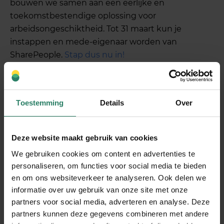
bouwen we samen aan een eerlijke en
toekomstbestendige oplossing voor
arbeidsongeschiktheid. Tot 31 maart kun je
instappen en mede-eigenaar worden van
SharePeople.
Stap dus nu in!
Blauwe envelop op de mat?
Maak je belastingaangifte
Toestemming
Details
Over
makkelijker
Deze website maakt gebruik van cookies
Niemand wordt blij van die blauwe envelop, maar
We gebruiken cookies om content en advertenties te
de IB-aangifte 2024
komt eraan. Slim
personaliseren, om functies voor social media te bieden
gebruikmaken van aftrekposten? Check.
en om ons websiteverkeer te analyseren. Ook delen we
Voorkomen dat je te veel betaalt? Check. In dit
informatie over uw gebruik van onze site met onze
artikel lees je wat je moet weten én hoe je
partners voor social media, adverteren en analyse. Deze
voorkomt dat de Belastingdienst later aanklopt.
partners kunnen deze gegevens combineren met andere
Uitstellen kan, maar niet te lang!