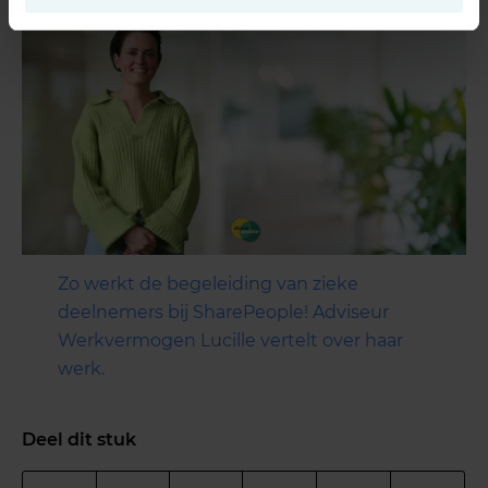
Zo werkt de begeleiding van zieke
deelnemers bij SharePeople! Adviseur
Werkvermogen Lucille vertelt over haar
werk.
Deel dit stuk