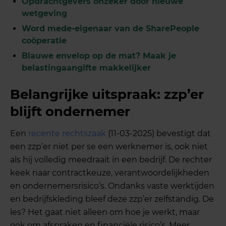
Opdrachtgevers onzeker door nieuwe
wetgeving
Word mede-eigenaar van de SharePeople
coöperatie
Blauwe envelop op de mat? Maak je
belastingaangifte makkelijker
Belangrijke uitspraak: zzp’er
blijft ondernemer
Een
recente rechtszaak
(11-03-2025) bevestigt dat
een zzp’er niet per se een werknemer is, ook niet
als hij volledig meedraait in een bedrijf. De rechter
keek naar contractkeuze, verantwoordelijkheden
en ondernemersrisico’s. Ondanks vaste werktijden
en bedrijfskleding bleef deze zzp’er zelfstandig. De
les? Het gaat niet alleen om hoe je werkt, maar
ook om afspraken en financiële risico’s. Meer