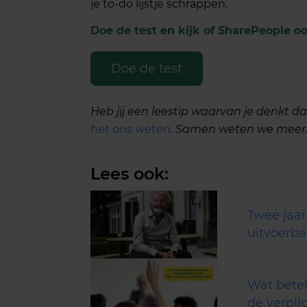
je to-do lijstje schrappen.
Doe de test en kijk of SharePeople ook
Doe de test
Heb jij een leestip waarvan je denkt 
het ons weten
. Samen weten we meer
Lees ook:
Twee jaar
uitvoerba
Wat bete
de verpli