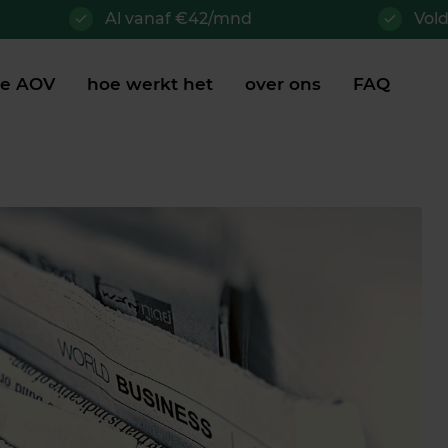
Al vanaf €42/mnd
Vol
je AOV
hoe werkt het
over ons
FAQ