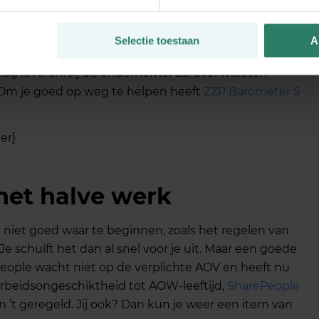
minder plastic op straat, vanaf 2025 zorg je ook voor
 er in meer dan 28 steden de
zero-emissiezones voor
Selectie toestaan
A
tekent dat je daar met je bestelbus op diesel,
ag leveren. Jij als ondernemer zal over moeten
f. Om je goed op weg te helpen heeft
ZZP Barometer 5
er}
het halve werk
t niet goed waar te beginnen, zoals het regelen van
e schuift het dan al snel voor je uit. Maar een goede
People wacht niet op de verplichte AOV en heeft nu
arbeidsongeschiktheid tot AOW-leeftijd,
SharePeople
n ’t geregeld. Jij ook? Dan kun je weer een item van