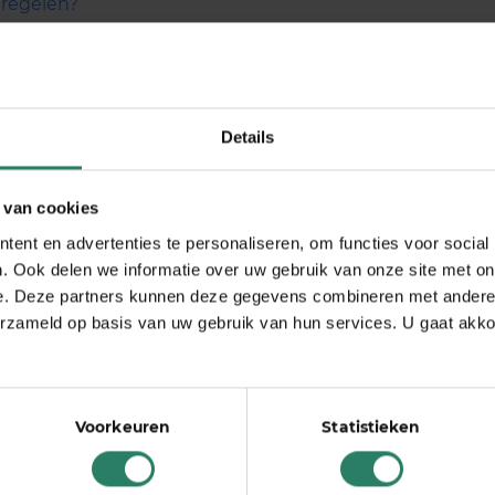
 regelen?
Pensioen]
ffect
Details
 maatregel in. Vanaf dan mogen
er geen gratis plastic
 van cookies
en
meer verstrekt worden. Er komt dus een toeslag
ent en advertenties te personaliseren, om functies voor social
icht een herbruikbare, alternatieve verpakking
. Ook delen we informatie over uw gebruik van onze site met on
 je beker bij de McDonald’s of
met je eigen bakje een
e. Deze partners kunnen deze gegevens combineren met andere i
ers zijn bereid te minderen met plastic maar
erzameld op basis van uw gebruik van hun services. U gaat akk
 benieuwd: hoe pak jij deze transitie aan?
Voorkeuren
Statistieken
tstootvrij