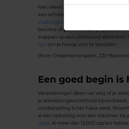
Niet alleen zorg je als ondernemer voor 
een schonere lucht. Want vanaf dan zal
stadslogistiek
ingevoerd worden. Dat be
benzine of gas niet meer je goederen m
stappen op een uitstootvrij alternatie
tips
om je hierop voor te bereiden.
[Bron: Ondernemersplein, ZZP Baromet
Een goed begin is 
Veranderingen lijken ver weg of je wee
je arbeidsongeschiktheid bijvoorbeeld. J
voorbereiding is het halve werk. Share
al een oplossing voor een inkomen bij 
Lang
. Al meer dan 13.000 zzp’ers hebbe