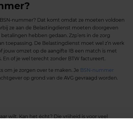
ummer?
 je BSN-nummer? Dat komt omdat ze moeten voldoen
arbij ze aan de Belastingdienst moeten doorgeven
 betalingen hebben gedaan. Zzp’ers in de zorg
van toepassing. De Belastingdienst moet wel z’n werk
f jouw omzet op de aangifte IB een match is met
 En of je wel terecht zonder BTW factureert.
s om je zorgen over te maken. Je
BSN-nummer
chtgever op grond van de AVG gevraagd worden.
 wilt. Kan het écht? Die vrijheid is voor veel
chap.
Het zzp’en wint aan populariteit
en Nederland
ereikt en lijkt niet te krimpen.
Vooral jongeren