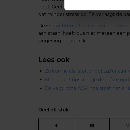
hebt. Geeft het werk een voldaan gevoel
dat minder stress op. En verlaagt de k
Deze
inzichten uit een recent onderzo
aan staan’ hoeft dus niet meteen een p
zingeving belangrijk
Lees ook
Zo kom je als (startende) zzp’er aan 
Met deze 3 tips vind je de tofste opd
De verplichte AOV, hoe staat het er 
Deel dit stuk