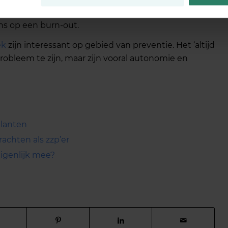
 en heb je de touwtjes zelf in handen, dan levert
ans op een burn-out.
ek
zijn interessant op gebied van preventie. Het ‘altijd
robleem te zijn, maar zijn vooral autonomie en
klanten
rachten als zzp’er
eigenlijk mee?