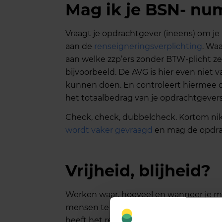
Mag ik je BSN- n
Vraagt je opdrachtgever (ineens) om
aan de
renseigneringsverplichting
. Wa
aan welke zzp’ers zonder BTW-plicht ze
bijvoorbeeld. De AVG is hier even niet 
kunnen doen. En controleert hiermee o
het totaalbedrag van je opdrachtgevers.
Check, check, dubbelcheck. Kortom nik
wordt vaker gevraagd
en mag de opdra
Vrijheid, blijheid?
Werken waar, hoeveel en wanneer je maar
mensen te vinden in het ondernemers
heeft het recordaantal van 1,2 miljoen b