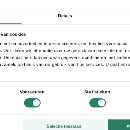
tten wel wat risico’s aan. Zo moet je onder andere zelf
ministratie doen en je pensioen regelen. Tja, voor
Details
k kan het dubbel en dwars waard zijn. Want zo blijkt
n.
 van cookies
 terugdringen en scherpen wet- en regelgeving aan.
ent en advertenties te personaliseren, om functies voor social
s
SharePeople
die het modern werken steeds
. Ook delen we informatie over uw gebruik van onze site met on
 AOV regel je al binnen 3 minuten.
Sluit je vandaag
e. Deze partners kunnen deze gegevens combineren met andere i
geen deelnamekosten.
erzameld op basis van uw gebruik van hun services. U gaat akk
Voorkeuren
Statistieken
der last van burn-out
een term voor één van de voordelen die je als zzp’er
Selectie toestaan
A
 eruitziet. En dat geeft rust, zelfs als je het druk