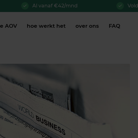
Al vanaf €42/mnd
Vol
je AOV
hoe werkt het
over ons
FAQ