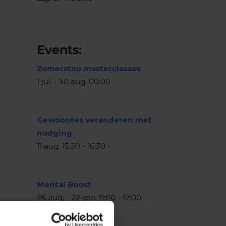
Events:
Zomerstop masterclasses
1 jul. - 30 aug. 00:00 -
Gewoontes veranderen met
nudging
11 aug. 15:30 - 16:30 -
Mental Boost
25 aug. - 22 sep. 11:00 - 12:00 -