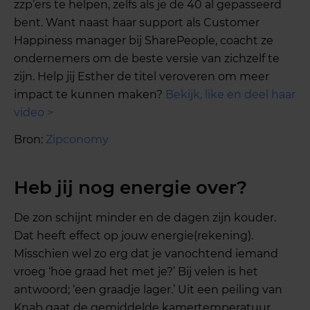
zzp’ers te helpen, zelfs als je de 40 al gepasseerd
bent. Want naast haar support als Customer
Happiness manager bij SharePeople, coacht ze
ondernemers om de beste versie van zichzelf te
zijn. Help jij Esther de titel veroveren om meer
impact te kunnen maken?
Bekijk, like en deel haar
video >
Bron:
Zipconomy
Heb jij nog energie over?
De zon schijnt minder en de dagen zijn kouder.
Dat heeft effect op jouw energie(rekening).
Misschien wel zo erg dat je vanochtend iemand
vroeg ‘hoe graad het met je?’ Bij velen is het
antwoord; ‘een graadje lager.’ Uit een peiling van
Knab gaat de gemiddelde kamertemperatuur