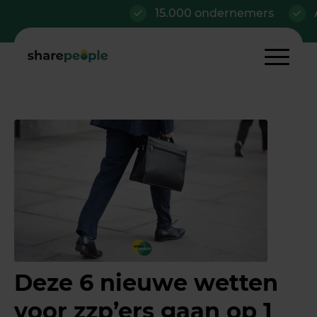
15.000 ondernemers
Al va
Deze 6 nieuwe wetten
voor zzp’ers gaan op 1