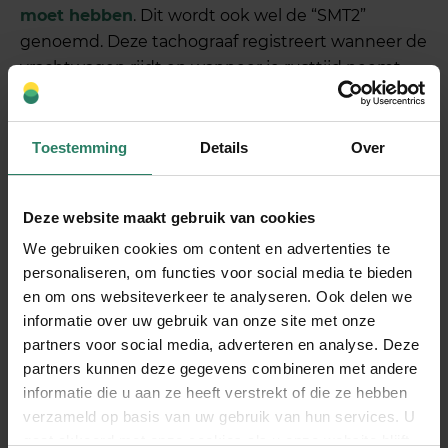
moet hebben
. Dit wordt ook wel de “SMT2”
genoemd. Deze tachograaf registreert wanneer de
vrachtwagen rijdt en wanneer je rusttijd neemt.
Ook houdt hij de afgelegde afstand bij.
Alle vrachtwagens die je vanaf 21 augustus 2023
Toestemming
Details
Over
nieuw laat registreren, moeten dit type tachograaf
hebben. Is jouw vrachtwagen vóór 21 augustus
2023 geregistreerd? Dan heb je iets langer de tijd
Deze website maakt gebruik van cookies
om de overstap naar de SMT2 te maken:
We gebruiken cookies om content en advertenties te
personaliseren, om functies voor social media te bieden
Voor
vrachtwagens met een analoge of
en om ons websiteverkeer te analyseren. Ook delen we
digitale tachograaf
is de SMT2 verplicht vanaf
informatie over uw gebruik van onze site met onze
31 december 2023.
partners voor social media, adverteren en analyse. Deze
Voor
vrachtwagens die nu een slimme
partners kunnen deze gegevens combineren met andere
tachograaf type 1 hebben
, is de SMT2 verplicht
informatie die u aan ze heeft verstrekt of die ze hebben
vanaf 19 augustus 2025.
verzameld op basis van uw gebruik van hun services. U
gaat akkoord met onze cookies als u onze website blijft