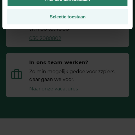
Toch even bellen?
Selectie toestaan
We denken graag met je mee: ma. tot
vr. 11:00 tot 16:00
030 2080802
In ons team werken?
Zo min mogelijk gedoe voor ­zzp’ers,
daar gaan we voor.
Naar onze vacatures