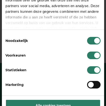
informatie over uw gebruik van onze site met onze
populair
partners voor social media, adverteren en analyse. Deze
partners kunnen deze gegevens combineren met andere
informatie die u aan ze heeft verstrekt of die ze hebben
Deel dit stuk
verzameld op basis van uw gebruik van hun services. U
gaat akkoord met onze cookies als u onze website blijft
gebruiken
Toestemmingsselectie
Noodzakelijk
Voorkeuren
Statistieken
Heb je een vraag?
Marketing
Wij hebben het antwoord
Naar onze FAQ’s
Alle cookies toestaan