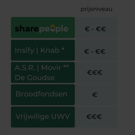
Innovatieve AOV: ook af te
sluiten zonder
verzekeringsadviseur
SharePeople
|
Insify
Broodfonds
&
andere
schenkkringen
Broodfonds
|
SamSam Kring | Zelfstandig
Ondernemers