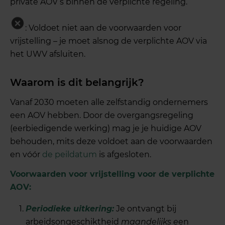
private AOV’s binnen de verplichte regeling.
: Voldoet niet aan de voorwaarden voor
vrijstelling – je moet alsnog de verplichte AOV via
het UWV afsluiten.
Waarom is dit belangrijk?
Vanaf 2030 moeten alle zelfstandig ondernemers
een AOV hebben. Door de overgangsregeling
(eerbiedigende werking) mag je je huidige AOV
behouden, mits deze voldoet aan de voorwaarden
en vóór
de peildatum
is afgesloten.
Voorwaarden voor vrijstelling voor de verplichte
AOV:
Periodieke uitkering
:
Je ontvangt bij
arbeidsongeschiktheid
maandelijks e
en