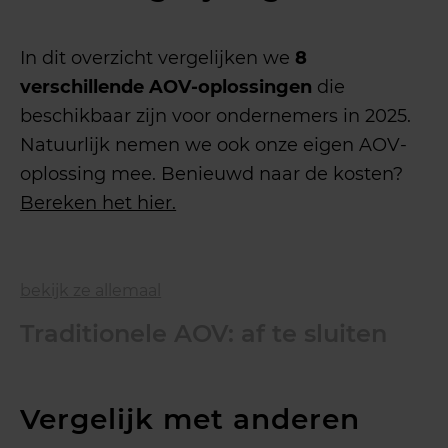
In dit overzicht vergelijken we
8
verschillende AOV-oplossingen
die
beschikbaar zijn voor ondernemers in 2025.
Natuurlijk nemen we ook onze eigen AOV-
oplossing mee. Benieuwd naar de kosten?
Bereken het hier.
bekijk ze allemaal
Traditionele AOV: af te sluiten
via een verzekeringsadviseur
Vergelijk met anderen
Allianz
|
ASR | Centraal Beheer | De Goudse
| KlaverBlad | Movir | Taf