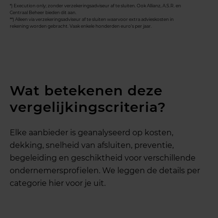
Via de overheid (UWV)
*) Execution only; zonder verzekeringsadviseur af te sluiten. Ook Allianz, A.S.R. en
Centraal Beheer bieden dit aan.
**) Alleen via verzekeringsadviseur af te sluiten waarvoor extra advieskosten in
rekening worden gebracht. Vaak enkele honderden euro’s per jaar.
UWV WIA-verlenging
– Vrijwillige
overheidsregeling
Zelf sparen
Wat betekenen deze
vergelijkingscriteria?
Daarnaast bekijken we
zelf sparen
als
alternatief.
Elke aanbieder is geanalyseerd op kosten,
dekking, snelheid van afsluiten, preventie,
begeleiding en geschiktheid voor verschillende
ondernemersprofielen. We leggen de details per
categorie hier voor je uit.