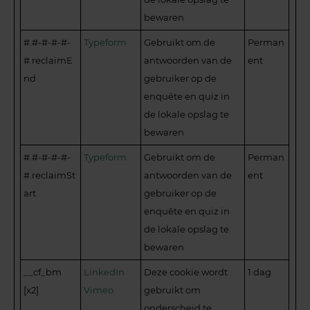
bewaren
#.#-#-#-#-
Typeform
Gebruikt om de
Perman
#.reclaimE
antwoorden van de
ent
nd
gebruiker op de
enquête en quiz in
de lokale opslag te
bewaren
#.#-#-#-#-
Typeform
Gebruikt om de
Perman
#.reclaimSt
antwoorden van de
ent
art
gebruiker op de
enquête en quiz in
de lokale opslag te
bewaren
__cf_bm
LinkedIn
Deze cookie wordt
1 dag
[x2]
Vimeo
gebruikt om
onderscheid te