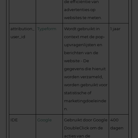
de efficiëntie van
advertenties op
websites te meten.
attribution_
Typeform
Wordt gebruikt in
1 jaar
user_id
context met de pop-
upvragenlijsten en
berichten van de
website - De
gegevens die hieruit
worden verzameld,
worden gebruikt voor
statistische of
marketingdoeleinde
n.
IDE
Google
Gebruikt door Google
400
DoubleClick om de
dagen
acties van de