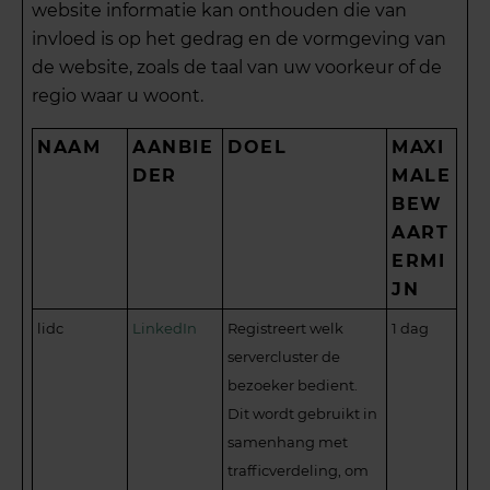
website informatie kan onthouden die van
invloed is op het gedrag en de vormgeving van
de website, zoals de taal van uw voorkeur of de
regio waar u woont.
NAAM
AANBIE
DOEL
MAXI
DER
MALE
BEW
AART
ERMI
JN
lidc
LinkedIn
Registreert welk
1 dag
servercluster de
bezoeker bedient.
Dit wordt gebruikt in
samenhang met
trafficverdeling, om