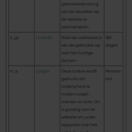
gebruikerservaring
van de bezoeker op
de website te
optimaliseren.
li_gc
LinkedIn
Slaat de cookiestatus
180
van de gebruiker op
dagen
voor het huidige
domein
rc::a
Google
Deze cookie wordt
Perman
gebruikt om
ent
onderscheid te
maken tussen
mensen en bots. Dit
is gunstig voor de
website om juiste
rapporten over het