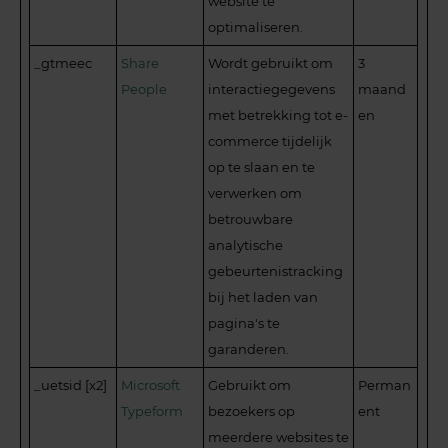
website te
optimaliseren.
_gtmeec
Share
Wordt gebruikt om
3
People
interactiegegevens
maand
met betrekking tot e-
en
commerce tijdelijk
op te slaan en te
verwerken om
betrouwbare
analytische
gebeurtenistracking
bij het laden van
pagina's te
garanderen.
_uetsid [x2]
Microsoft
Gebruikt om
Perman
Typeform
bezoekers op
ent
meerdere websites te