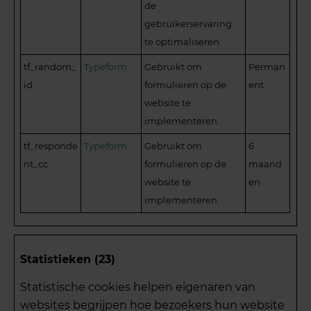
de
gebruikerservaring
te optimaliseren.
tf_random_
Typeform
Gebruikt om
Perman
id
formulieren op de
ent
website te
implementeren.
tf_responde
Typeform
Gebruikt om
6
nt_cc
formulieren op de
maand
website te
en
implementeren.
Statistieken (23)
Statistische cookies helpen eigenaren van
websites begrijpen hoe bezoekers hun website