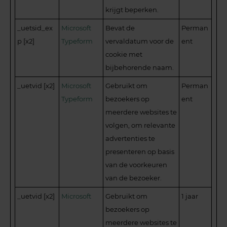
krijgt beperken.
_uetsid_ex
Microsoft
Bevat de
Perman
p [x2]
Typeform
vervaldatum voor de
ent
cookie met
bijbehorende naam.
_uetvid [x2]
Microsoft
Gebruikt om
Perman
Typeform
bezoekers op
ent
meerdere websites te
volgen, om relevante
advertenties te
presenteren op basis
van de voorkeuren
van de bezoeker.
_uetvid [x2]
Microsoft
Gebruikt om
1 jaar
bezoekers op
meerdere websites te