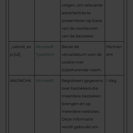
volgen, om relevante
advertenties te
presenteren op basis
van de voorkeuren
van de bezoeker.
_uetvid_ex
Microsoft
Bevat de
Perman
p [x2]
Typeform
vervaldatum voor de
ent
cookie met
bijbehorende naam.
ANONCHK
Microsoft
Registreert gegevens
1 dag
over bezoekers die
meerdere bezoeken
brengen en op
meerdere websites.
Deze informatie
wordt gebruikt om