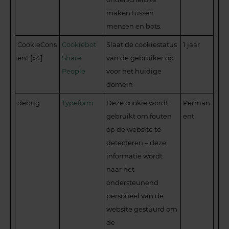
maken tussen
mensen en bots.
CookieCons
Cookiebot
Slaat de cookiestatus
1 jaar
ent [x4]
Share
van de gebruiker op
People
voor het huidige
domein
debug
Typeform
Deze cookie wordt
Perman
gebruikt om fouten
ent
op de website te
detecteren – deze
informatie wordt
naar het
ondersteunend
personeel van de
website gestuurd om
de