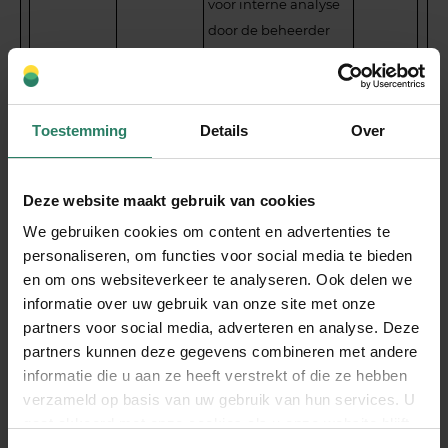
voor interne analyse
door de beheerder
van de website.
_ga [x2]
Google
Gebruikt om
2 jaar
gegevens naar
Toestemming
Details
Over
Google Analytics te
verzenden over het
apparaat en het
Deze website maakt gebruik van cookies
gedrag van de
We gebruiken cookies om content en advertenties te
bezoeker. Traceert de
personaliseren, om functies voor social media te bieden
bezoeker op
en om ons websiteverkeer te analyseren. Ook delen we
verschillende
informatie over uw gebruik van onze site met onze
apparaten en
partners voor social media, adverteren en analyse. Deze
partners kunnen deze gegevens combineren met andere
marketingkanalen.
informatie die u aan ze heeft verstrekt of die ze hebben
_ga_# [x2]
Google
Gebruikt om
2 jaar
verzameld op basis van uw gebruik van hun services. U
gegevens naar
gaat akkoord met onze cookies als u onze website blijft
Google Analytics te
gebruiken