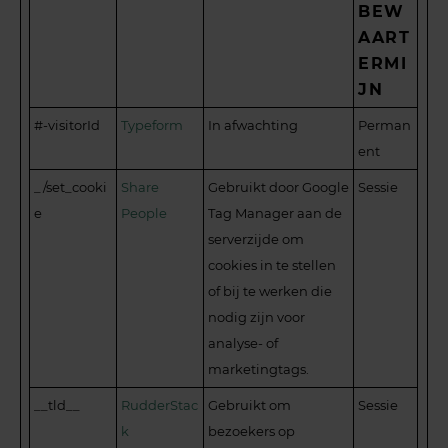
BEW
AART
ERMI
JN
#-visitorId
Typeform
In afwachting
Perman
ent
_/set_cooki
Share
Gebruikt door Google
Sessie
e
People
Tag Manager aan de
serverzijde om
cookies in te stellen
of bij te werken die
nodig zijn voor
analyse- of
marketingtags.
__tld__
RudderStac
Gebruikt om
Sessie
k
bezoekers op