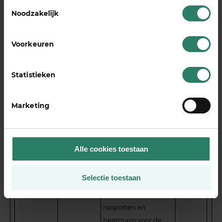
Toestemmingsselectie
verzenden over het
Noodzakelijk
apparaat en het
gedrag van de
Voorkeuren
bezoeker. Traceert de
bezoeker op
verschillende
Statistieken
apparaten en
marketingkanalen.
Marketing
c.gif
Microsoft
Verzamelt gegevens
Sessie
over de navigatie en
het gedrag van de
Alle cookies toestaan
bezoeker op de
website - Dit wordt
Selectie toestaan
gebruikt om
statistische
rapporten en
heatmaps voor de