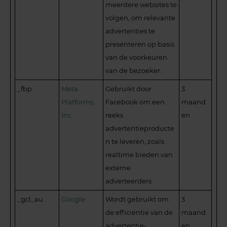
meerdere websites te
volgen, om relevante
advertenties te
presenteren op basis
van de voorkeuren
van de bezoeker.
_fbp
Meta
Gebruikt door
3
Platforms,
Facebook om een
maand
Inc.
reeks
en
advertentieproducte
n te leveren, zoals
realtime bieden van
externe
adverteerders.
_gcl_au
Google
Wordt gebruikt om
3
de efficiëntie van de
maand
advertentie-
en