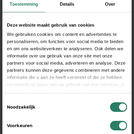
Toestemming
Details
Over
Impactvol
Nee zeggen
ondernemen
tegen niet-
en leven, ook
ideale
Deze website maakt gebruik van cookies
als je
klanten? hak
We gebruiken cookies om content en advertenties te
plotsklaps uit
de knoop door
personaliseren, om functies voor social media te bieden
de running
met deze
en om ons websiteverkeer te analyseren. Ook delen we
bent
beslisboom!
informatie over uw gebruik van onze site met onze
19 april 2023
24 maart 2023
partners voor social media, adverteren en analyse. Deze
Duurzaamheid,
Je kent ze vast
partners kunnen deze gegevens combineren met andere
iedereen heeft
wel: klanten die
informatie die u aan ze heeft verstrekt of die ze hebben
het erover. Maar
verwachten dat
verzameld op basis van uw gebruik van hun services. U
gaat akkoord met onze cookies als u onze website blijft
Sandra Nap doet
jij 24/7 voor ze
gebruiken
het middels
klaarstaat, die
Toestemmingsselectie
Noodzakelijk
impactvol
alle energie uit
ondernemen.
je trekken of
Zo’n drie jaar
met wie je
Voorkeuren
geleden
gewoon totaal