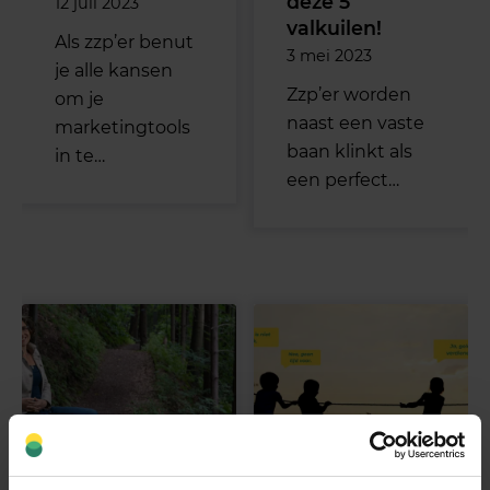
deze 5
12 juli 2023
valkuilen!
Als zzp’er benut
3 mei 2023
je alle kansen
Zzp’er worden
om je
naast een vaste
marketingtools
baan klinkt als
in te…
een perfect…