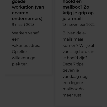
goede
hoofd én
workation (van
mailbox? Zo
ervaren
krijg je grip op
ondernemers)
je e-mail!
9 maart 2023
23 november 2022
Werken vanaf
Blijven de e-
een
mails maar
vakantieadres.
komen? Wil je af
Op elke
van altijd druk in
willekeurige
je hoofd zijn?
plek ter…
Deze 7 tips
geven je
vandaag nog
een legere
mailbox én
meer rust.