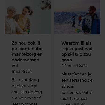
Zo hou ook jij
Waarom jij als
de combinatie
zzp’er juist wél
mantelzorg en
op ski trip zou
ondernemen
gaan
vol
6 februari 2024
19 juni 2024
Als zzp’er ben je
Bij mantelzorg
een zelfstandige
denken we al
zonder
snel aan de zorg
personeel. Dat is
die we vroeg of
niet helemaal
laat voor onze
waar. Je hebt