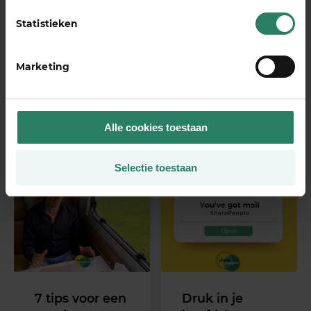
ontwikkelde ze –
niet goed
Statistieken
samen met haar
matcht. Hoe je
zakelijk partner -
voorkomt dat je
dé oplossing
zulke klanten
Marketing
voor de crisis in
krijgt?
de bouw.
Alle cookies toestaan
Selectie toestaan
7 tips voor een
Druk in je