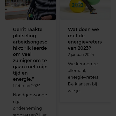
Gerrit raakte
Wat doen we
plotseling
met de
arbeidsongesc
energievreters
hikt: “Ik leerde
van 2023?
om veel
2 januari 2024
zuiniger om te
We kennen ze
gaan met mijn
allemaal,
tijd en
energievreters.
energie.”
De klanten bij
1 februari 2024
wie je…
Noodgedwonge
n je
onderneming
stopzetten? Het