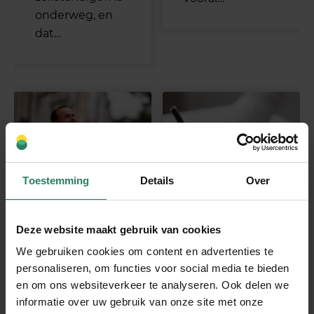
onderweg, en
dat…
Toestemming
Details
Over
De
Uitstel BAZ
Deze website maakt gebruik van cookies
zelfstandigent
zorgt voor dip
We gebruiken cookies om content en advertenties te
oets zette
noch hausse
personaliseren, om functies voor social media te bieden
John in actie:
in AOV-
en om ons websiteverkeer te analyseren. Ook delen we
“Ik wilde alles
aanvragen
informatie over uw gebruik van onze site met onze
nu écht goed