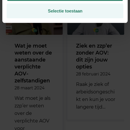
Selectie toestaan
Wat je moet
Ziek en zzp’er
weten over de
zonder AOV:
aanstaande
dit zijn jouw
verplichte
opties
AOV-
28 februari 2024
zelfstandigen
Raak je ziek of
28 maart 2024
arbeidsongeschi
Wat moet je als
kt en kun je voor
zzp’er weten
langere tijd…
over de
verplichte AOV
voor