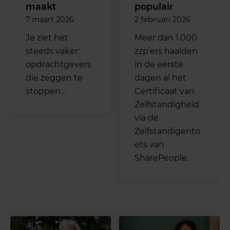
maakt
populair
7 maart 2026
2 februari 2026
Je ziet het
Meer dan 1.000
steeds vaker:
zzp’ers haalden
opdrachtgevers
in de eerste
die zeggen te
dagen al het
stoppen…
Certificaat van
Zelfstandigheid
via de
Zelfstandigento
ets van
SharePeople.