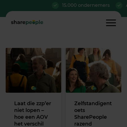
15.000 ondernemers
Al va
Laat die zzp’er
Zelfstandigent
niet lopen –
oets
hoe een AOV
SharePeople
het verschil
razend