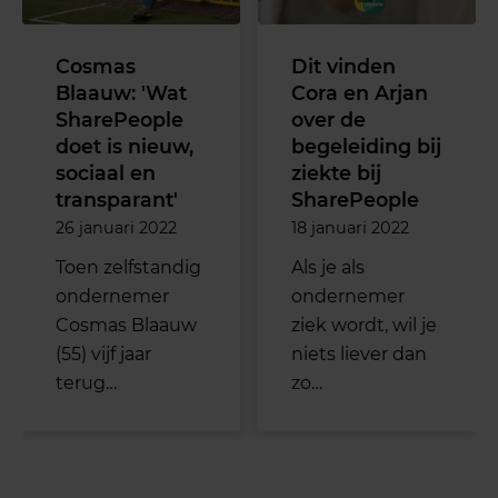
Cosmas
Dit vinden
Blaauw: 'Wat
Cora en Arjan
SharePeople
over de
doet is nieuw,
begeleiding bij
sociaal en
ziekte bij
transparant'
SharePeople
26 januari 2022
18 januari 2022
Toen zelfstandig
Als je als
ondernemer
ondernemer
Cosmas Blaauw
ziek wordt, wil je
(55) vijf jaar
niets liever dan
terug…
zo…