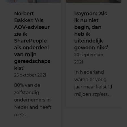
Norbert
Raymon: ‘Als
Bakker: 'Als
ik nu niet
AOV-adviseur
begin, dan
zie ik
heb ik
SharePeople
uiteindelijk
als onderdeel
gewoon niks’
van mijn
20 september
gereedschaps
2021
kist'
In Nederland
25 oktober 2021
waren er vorig
80% van de
jaar maar liefst 1,1
zelfstandig
miljoen zzp’ers.…
ondernemers in
Nederland heeft
niets…