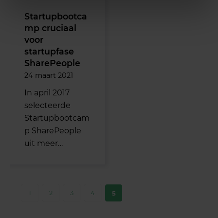
Startupbootca
mp cruciaal
voor
startupfase
SharePeople
24 maart 2021
In april 2017
selecteerde
Startupbootcam
p SharePeople
uit meer…
1
2
3
4
5