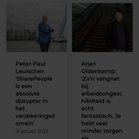
Peter-Paul
Arjan
Leutscher:
Oldenkamp:
'SharePeople
'Zo’n vangnet
is een
bij
absolute
arbeidsongesc
disrupter in
hiktheid is
het
echt
verzekeringsd
fantastisch. Je
omein'
hebt veel
minder zorgen
12 januari 2022
als