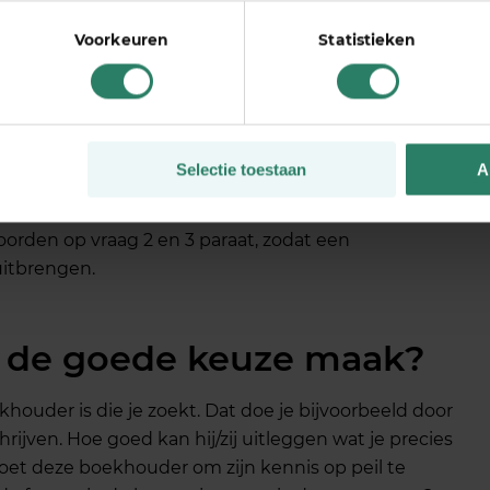
et aanbod van
Voorkeuren
Statistieken
e netwerk afgaan en voor de eerste de beste
riend werkt, werkt voor jou misschien niet. Maak
uders. Zoek wie er zoal bij je in de buurt zit (al is
Selectie toestaan
A
ie je door een kennis is aangeraden en plaats een
 een (gratis) kennismakingsgesprek met een stuk of
orden op vraag 2 en 3 paraat, zodat een
itbrengen.
ik de goede keuze maak?
houder is die je zoekt. Dat doe je bijvoorbeeld door
hrijven. Hoe goed kan hij/zij uitleggen wat je precies
et deze boekhouder om zijn kennis op peil te