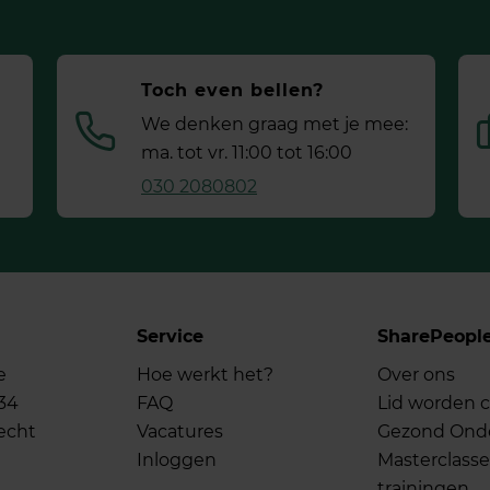
Toch even bellen?
We denken graag met je mee:
ma. tot vr. 11:00 tot 16:00
030 2080802
Service
SharePeopl
e
Hoe werkt het?
Over ons
34
FAQ
Lid worden c
echt
Vacatures
Gezond On
Inloggen
Masterclasse
trainingen