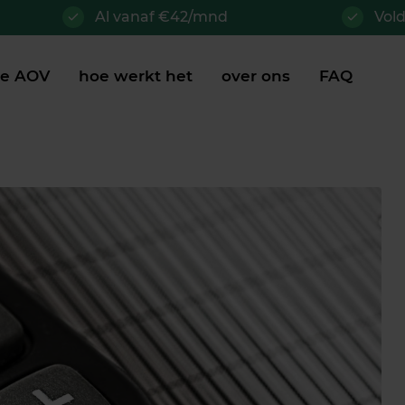
Al vanaf €42/mnd
Vol
je AOV
hoe werkt het
over ons
FAQ