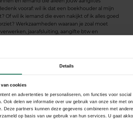
scannen en iemand die alleen jouw aangiftes
 Bedenk vooraf: wil ik dat een boekhouder al mijn
Of wil ik iemand die even nakijkt of ik alles goed
oorziet? Werkzaamheden waaraan je zoal moet
verwerken, jaarafsluiting, aangifte btw en
je af en toe behoefte aan een adviesgesprek.
ijn geld?
Details
 boekhouding er anders uit dan wanneer je een
 van cookies
en je van plan binnenkort personeel aan te nemen,
anneer je alleen opereert. Doe je zaken in het
ent en advertenties te personaliseren, om functies voor social
es voor de boekhouding. Kortom, weet waarin jouw
. Ook delen we informatie over uw gebruik van onze site met on
complex kunnen zijn.
e. Deze partners kunnen deze gegevens combineren met andere i
erzameld op basis van uw gebruik van hun services. U gaat akk