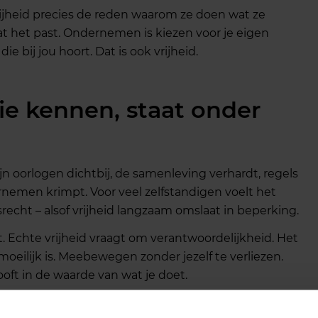
rijheid precies de reden waarom ze doen wat ze
 het past. Ondernemen is kiezen voor je eigen
ie bij jou hoort. Dat is ook vrijheid.
die kennen, staat onder
n oorlogen dichtbij, de samenleving verhardt, regels
emen krimpt. Voor veel zelfstandigen voelt het
echt – alsof vrijheid langzaam omslaat in beperking.
ht. Echte vrijheid vraagt om verantwoordelijkheid. Het
moeilijk is. Meebewegen zonder jezelf te verliezen.
oft in de waarde van wat je doet.