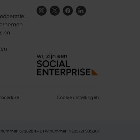
oöperatie
dernemen
s en
len
rocedure
Cookie instellingen
K nummer: 67882811 – BTW nummer: NL857211985B01