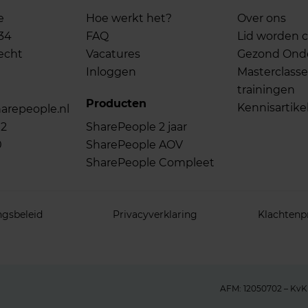
e
Hoe werkt het?
Over ons
34
FAQ
Lid worden c
echt
Vacatures
Gezond On
Inloggen
Masterclasse
trainingen
Producten
Kennisartike
arepeople.nl
02
SharePeople 2 jaar
0
SharePeople AOV
SharePeople Compleet
ngsbeleid
Privacyverklaring
Klachtenp
AFM: 12050702 – Kv