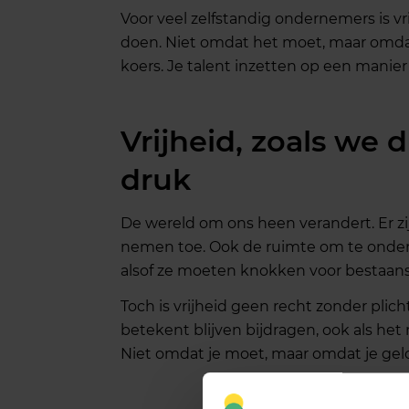
Voor veel zelfstandig ondernemers is v
doen. Niet omdat het moet, maar omdat
koers. Je talent inzetten op een manier d
Vrijheid, zoals we 
druk
De wereld om ons heen verandert. Er zij
nemen toe. Ook de ruimte om te ondern
alsof ze moeten knokken voor bestaansr
Toch is vrijheid geen recht zonder plic
betekent blijven bijdragen, ook als het 
Niet omdat je moet, maar omdat je gelo