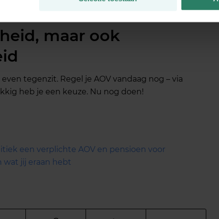
heid, maar ook
eid
t even tegenzit. Regel je AOV vandaag nog – via
lukkig heb je een keuze. Nu nog doen!
tiek een verplichte AOV en pensioen voor
n wat jij eraan hebt