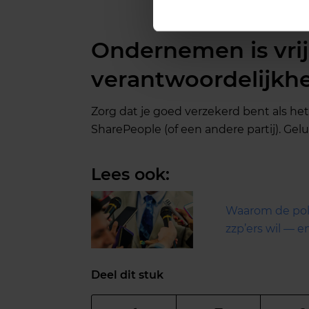
Ondernemen is vrij
verantwoordelijkh
Zorg dat je goed verzekerd bent als he
SharePeople (of een andere partij). Ge
Lees ook:
Waarom de poli
zzp’ers wil — e
Deel dit stuk