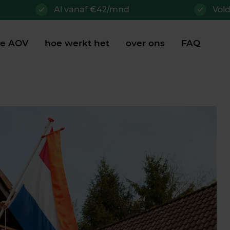
Al vanaf €42/mnd
Vol
je AOV
hoe werkt het
over ons
FAQ