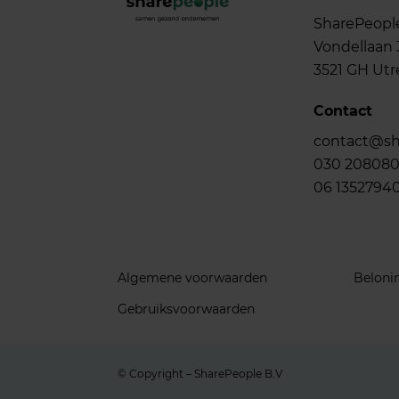
SharePeopl
Vondellaan 
3521 GH Utr
Contact
contact@sh
030 20808
06 1352794
Algemene voorwaarden
Beloni
Gebruiksvoorwaarden
© Copyright – SharePeople B.V