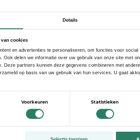
 herdenken we het
ken we ook vooruit
Details
rlog. Het is ook: ruimte om te werken, te groeien, te
 van cookies
euzes te maken. Dat is precies waar
ent en advertenties te personaliseren, om functies voor social
. Ook delen we informatie over uw gebruik van onze site met on
ndernemers. Kan ik nog wel vrij ondernemen? Wordt
e. Deze partners kunnen deze gegevens combineren met andere i
dan is het goed om stil te staan bij wat we wél
erzameld op basis van uw gebruik van hun services. U gaat akk
heid nog steeds de norm is. Maar die norm moet
n viering van de keuzes die we vandaag maken. Van
Voorkeuren
Statistieken
als de wind tegenzit. Van het besef dat vrijheid niet
.
f, in elkaar, in het idee dat ondernemen meer is dan
Selectie toestaan
A